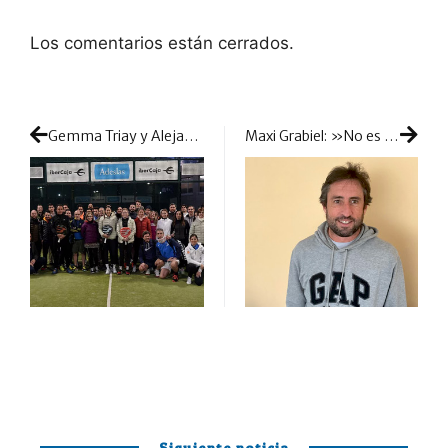
Los comentarios están cerrados.
Gemma Triay y Alejandra Salazar le ponen la guinda a la I Padel Business Cup
Maxi Grabiel: »No es sano jugar tanto ni vivir con la incertidumbre sobre lo que va a pasar, lo lógico es un acuerdo y un solo circuito»
Siguiente noticia