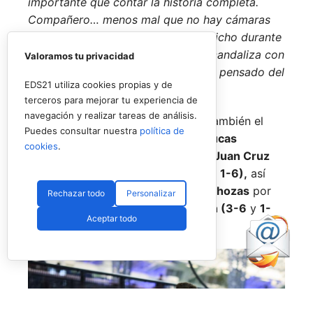
importante que contar la historia completa.
Compañero… menos mal que no hay cámaras
grabando todo lo que nos hemos dicho durante
estos años, porque si alguno se escandaliza con
Valoramos tu privacidad
esto, no quiero imaginar qué habría pensado del
EDS21 utiliza cookies propias y de
resto».
Juzguen ustedes mismos.
terceros para mejorar tu experiencia de
navegación y realizar tareas de análisis.
En otro orden de cosas, destacar también el
Puedes consultar nuestra
política de
asalto sufrido por
Javi Garrido
y
Lucas
cookies
.
Bergamini,
pareja nº9 a manos de
Juan Cruz
Belluati
y
Nacho Piotto (6-3, 4-6
y
1-6),
así
como el de
Javi Barahona
y
Álex Chozas
por
Rechazar todo
Personalizar
parte de
David Gala
y
Enzo Jensen (3-6
y
1-
Aceptar todo
6).