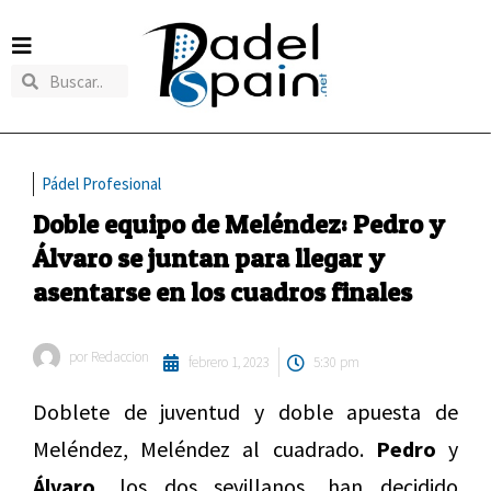
Pádel Profesional
Doble equipo de Meléndez: Pedro y
Álvaro se juntan para llegar y
asentarse en los cuadros finales
por
Redaccion
febrero 1, 2023
5:30 pm
Doblete de juventud y doble apuesta de
Meléndez, Meléndez al cuadrado.
Pedro
y
Álvaro,
los dos sevillanos, han decidido