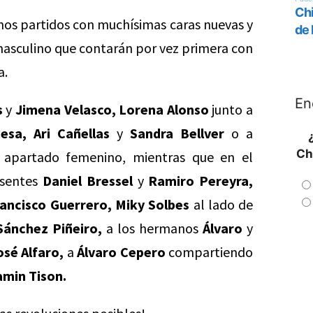
emos partidos con muchísimas caras nuevas y
masculino que contarán por vez primera con
a.
En
s
y
Jimena Velasco, Lorena Alonso
junto a
iesa, Ari Cañellas
y
Sandra Bellver
o a
Ch
apartado femenino, mientras que en el
esentes
Daniel Bressel
y
Ramiro Pereyra,
rancisco Guerrero, Miky Solbes
al lado de
Sánchez Piñeiro,
a los hermanos
Álvaro
y
osé Alfaro,
a
Álvaro Cepero
compartiendo
amin Tison.