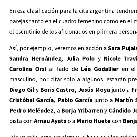
En esa clasificación para la cita argentina tendr
parejas tanto en el cuadro femenino como en el 
el escrutinio de los aficionados en primera person
Así, por ejemplo, veremos en acción a
Sara Pujal
Sandra Hernández, Julia Polo
y
Nicole Trav
Carolina Orsi
al lado de
Léa Godallier
en el 
masculino, por citar solo a algunos, estarán pr
Diego Gil
y
Boris Castro, Jesús Moya
junto a
F
Cristóbal García, Pablo García
junto a
Martín 
Pedro Meléndez,
a
Borja Yribarren
y
Cándido J
pista con
Arnau Ayats
o a
Mario Huete
con
Benj