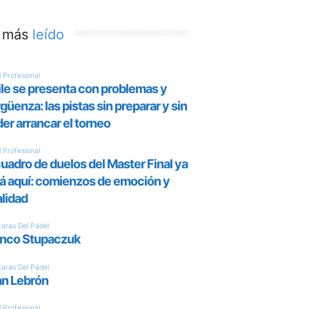
 más
leído