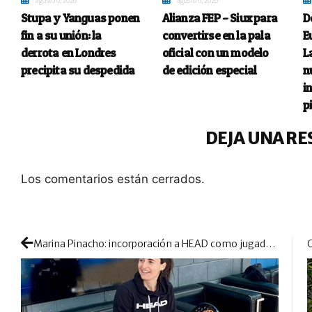
Stupa y Yanguas ponen
Alianza FEP – Siux para
D
fin a su unión: la
convertirse en la pala
E
derrota en Londres
oficial con un modelo
L
precipita su despedida
de edición especial
n
i
p
DEJA UNA RE
Los comentarios están cerrados.
Marina Pinacho: incorporación a HEAD como jugadora 100% de la marca