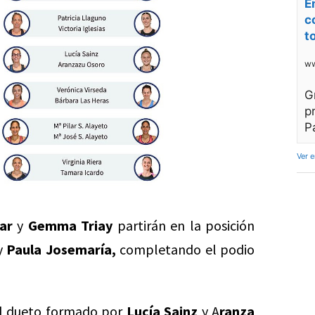
E
c
t
ww
G
p
P
Ver 
ar
y
Gemma Triay
partirán en la posición
y
Paula Josemaría,
completando el podio
l dueto formado por
Lucía Sainz
y A
ranza