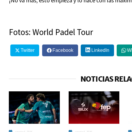
¡No va más, esto empieza y lo hace con las máxim
Fotos: World Padel Tour
Twitter
Facebook
LinkedIn
W
NOTICIAS REL
agosto 6, 2026
agosto 6, 2026