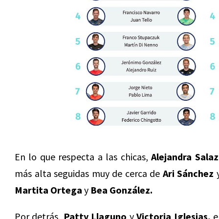
En lo que respecta a las chicas,
Alejandra Salaz
más alta seguidas muy de cerca de
Ari Sánchez
Martita Ortega
y
Bea González.
Por detrás,
Patty Llaguno
y
Victoria Iglesias,
e