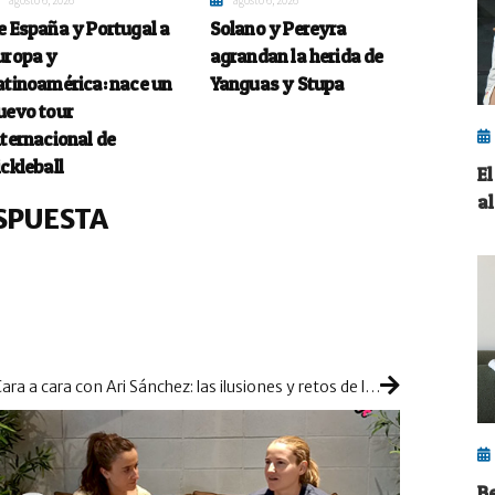
e España y Portugal a
Solano y Pereyra
uropa y
agrandan la herida de
atinoamérica: nace un
Yanguas y Stupa
uevo tour
nternacional de
ickleball
E
a
SPUESTA
Cara a cara con Ari Sánchez: las ilusiones y retos de la jugadora de Reus para 2023
B