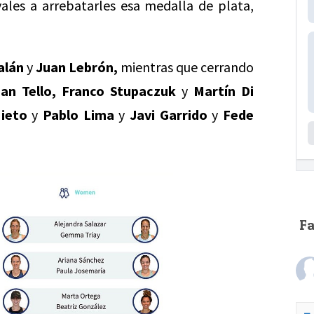
les a arrebatarles esa medalla de plata,
alán
y
Juan Lebrón,
mientras que cerrando
an Tello, Franco Stupaczuk
y
Martín Di
Nieto
y
Pablo Lima
y
Javi Garrido
y
Fede
F