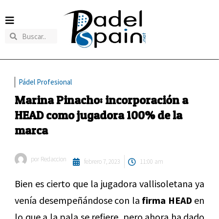
Pádel Profesional
Marina Pinacho: incorporación a
HEAD como jugadora 100% de la
marca
por
Redaccion
febrero 7, 2023
11:00 am
Bien es cierto que la jugadora vallisoletana ya
venía desempeñándose con la
firma HEAD
en
lo que a la pala se refiere, pero ahora ha dado