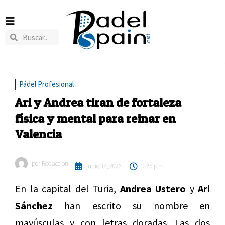
Pádel Profesional
Ari y Andrea tiran de fortaleza
física y mental para reinar en
Valencia
por
Redaccion
junio 14, 2026
9:25 pm
En la capital del Turia,
Andrea Ustero
y
Ari
Sánchez
han escrito su nombre en
mayúsculas y con letras doradas. Las dos