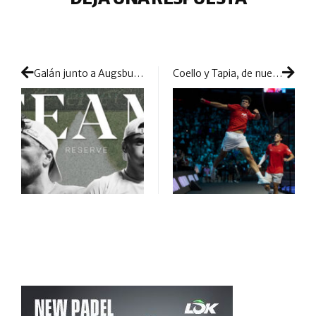
Galán junto a Augsburger: el gran reclamo de la Reserve Cup en Marbella
Coello y Tapia, de nuevo ‘Golden Boys’ apelando a la épica