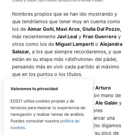
Coello y Galán, dos rivales fantásticos (Premier Padel)
Nombres propios que se han ido mostrando y
que tendríamos que tener muy en cuenta como
los de
Aimar Goñi, Maxi Arce, Giulia Dal Pozzo,
más recientemente
Javi Leal
y
Fran Guerrero
y
otros como los de
Miguel Lamperti
o
Alejandra
Salazar,
a los que siempre recordaremos, y que
están en su etapa más «disfrutona» del pádel,
pensando más en vivir cada partido al máximo
que en los puntos o los títulos.
No por ello hemos de olvidarnos de
Arturo
Valoramos tu privacidad
Coello
y
Agustín Tapia,
que rigen con mano de
EDS21 utiliza cookies propias y de
hierro el circuito pero que tienen en
Ale Galán
y
terceros para mejorar tu experiencia de
en
Fede Chingotto
a dos competidores
navegación y realizar tareas de análisis.
sublimes. Dos parejas llamadas a marcar una
Puedes consultar nuestra
política de
época por lo difícil que es jugarles (no digamos
cookies
.
ya ganarles) y que cuando están en su pico de