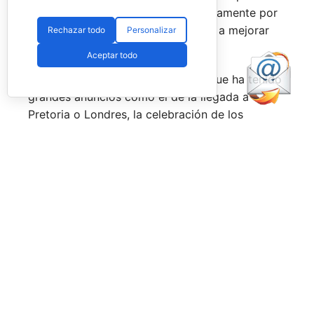
forma, son una delicia y que, precisamente por
esa rivalidad que tienen, se obligan a mejorar
Rechazar todo
Personalizar
constantemente.
Aceptar todo
Una primera mitad de temporada que ha tenido
grandes anuncios como el de la llegada a
Pretoria o Londres, la celebración de los
Juegos Universitarios
o su presencia en los
Juegos Mediterráneos
y en los
Juegos
Sudamericanos,
y la llegada de aire fresco a la
Federación Española de Pádel,
que parece
estar dando pasos sobre seguro para volver a
ser fuerte a nivel internacional, reordenándose
internamente y consiguiendo una mayor y mejor
visibilidad de sus acciones, todo ello dirigido
por el nuevo presidente,
Don Javier Rodríguez
Piris.