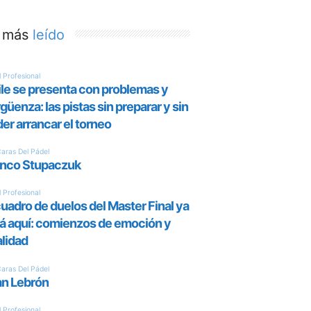
 más
leído