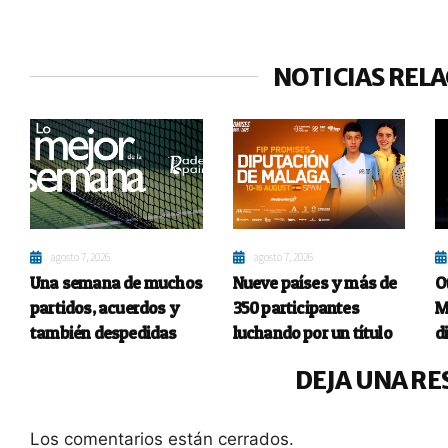
NOTICIAS REL
agosto 7, 2026
agosto 7, 2026
Una semana de muchos
Nueve países y más de
O
partidos, acuerdos y
350 participantes
M
también despedidas
luchando por un título
d
DEJA UNA RE
Los comentarios están cerrados.