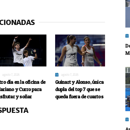
ACIONADAS
D
M
agosto 7, 2026
agosto 7, 2026
tro día en la oficina de
Guinart y Alonso, única
ariano y Curro para
dupla del top 7 que se
isfrutar y soñar
queda fuera de cuartos
SPUESTA
A