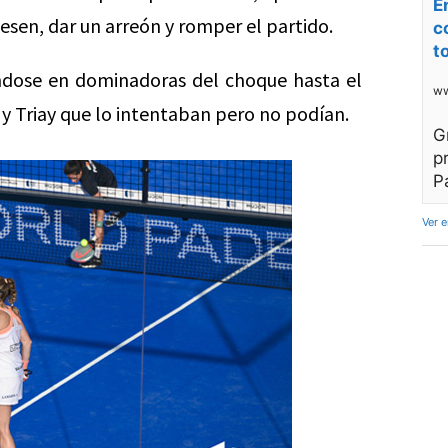
E
esen, dar un arreón y romper el partido.
c
t
tiéndose en dominadoras del choque hasta el
ww
y Triay que lo intentaban pero no podían.
G
p
P
Ver 