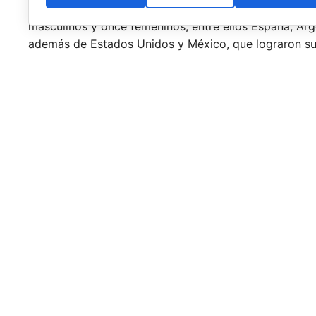
masculinas y 16 femeninas). Hasta el momento, ya ti
masculinos y once femeninos, entre ellos España, Argent
además de Estados Unidos y México, que lograron su c
Centroamérica.
La cita de Madrid será una de las últimas etapas del p
el torneo europeo, únicamente restará la fase conjun
definitivo de selecciones que lucharán por el título 