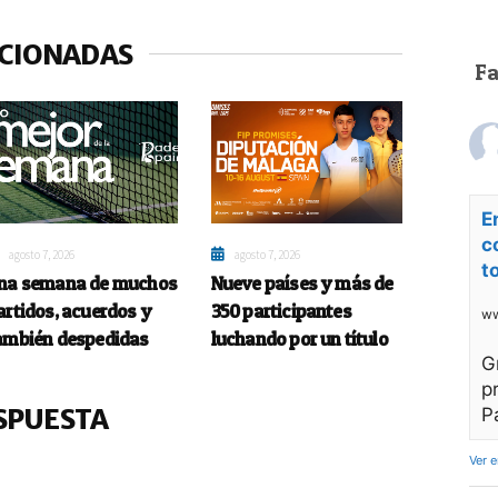
ACIONADAS
F
E
c
agosto 7, 2026
agosto 7, 2026
t
na semana de muchos
Nueve países y más de
artidos, acuerdos y
350 participantes
ww
ambién despedidas
luchando por un título
G
p
SPUESTA
P
Ver 