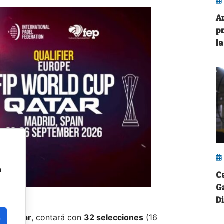
A
p
la
u
C
G
D
en Catar
, contará con
32 selecciones
(16
o