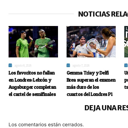
NOTICIAS REL
agosto 8, 2026
agosto 7, 2026
Los favoritos no fallan
Gemma Triay y Delfi
U
en Londres: Lebrón y
Brea superan el examen
p
Augsburger completan
más duro de los
t
el cartel de semifinales
cuartos del Londres P1
DEJA UNA RE
Los comentarios están cerrados.