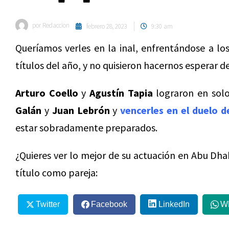
por
Redaccion
febrero 28, 2023
9:30 am
Queríamos verles en la inal, enfrentándose a lo
títulos del año, y no quisieron hacernos esperar 
Arturo Coello
y
Agustín Tapia
lograron en solo
Galán
y
Juan Lebrón
y
vencerles en el duelo de
estar sobradamente preparados.
¿Quieres ver lo mejor de su actuación en Abu Dhab
título como pareja:
Twitter
Facebook
LinkedIn
W