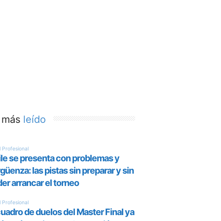
 más
leído