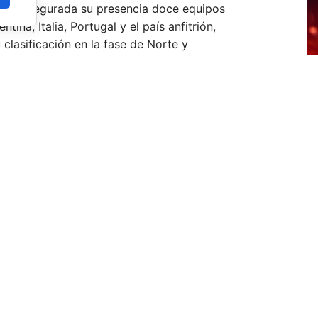
enen asegurada su presencia doce equipos
ina, Italia, Portugal y el país anfitrión,
lasificación en la fase de Norte y
roceso clasificatorio antes del Mundial. Tras
ta de
África y Asia
para completar el cuadro
mundial por equipos en Doha.
L
F
e