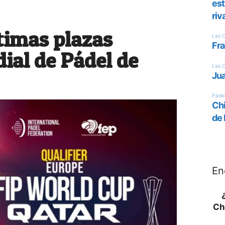
ltimas plazas
ial de Pádel de
En
Ch