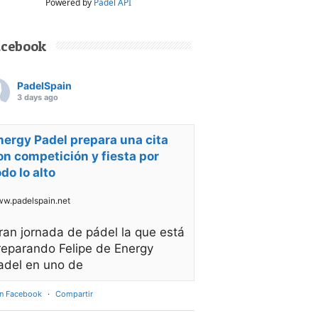
Powered by
Padel API
acebook
PadelSpain
3 days ago
nergy Padel prepara una cita
on competición y fiesta por
odo lo alto
w.padelspain.net
ran jornada de pádel la que está
reparando Felipe de Energy
adel en uno de
en Facebook
·
Compartir