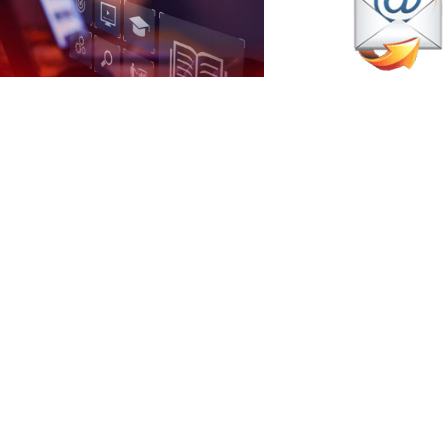
marzo 18, 2026
uz verde a la formación en la
EP: arranca su proyecto de
nseñanza especializada
Pádel Amateur