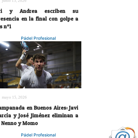
junio 13, 2026
ri y Andrea escriben su
resencia en la final con golpe a
s nº1
Pádel Profesional
mayo 15, 2026
ampanada en Buenos Aires: Javi
arcía y José Jiménez eliminan a
i Nenno y Momo
Pádel Profesional