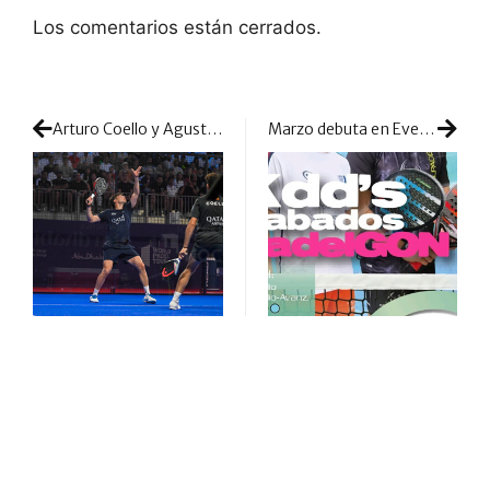
Los comentarios están cerrados.
Arturo Coello y Agustín Tapia: así levantó el ‘Equipo A’ el trofeo en Abu Dhabi
Marzo debuta en Eventos Padelgon con una buena ración de ‘Kedadas’