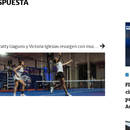
SPUESTA
Patty Llaguno y Victoria Iglesias resurgen con mucha mordiente para colarse con las top del ranking
F
c
p
A