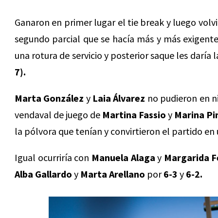
Ganaron en primer lugar el tie break y luego vol
segundo parcial que se hacía más y más exigent
una rotura de servicio y posterior saque les daría l
7).
Marta González
y
Laia Álvarez
no pudieron en n
vendaval de juego de
Martina Fassio
y
Marina Pi
la pólvora que tenían y convirtieron el partido 
Igual ocurriría con
Manuela Alaga
y
Margarida F
Alba Gallardo
y
Marta Arellano
por
6-3
y
6-2.