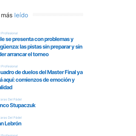
 más
leído