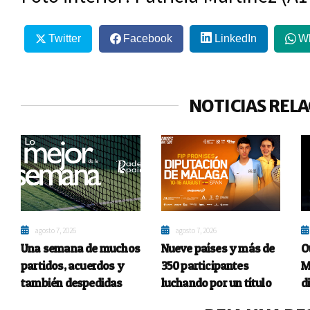
Twitter
Facebook
LinkedIn
W
NOTICIAS REL
agosto 7, 2026
agosto 7, 2026
Una semana de muchos
Nueve países y más de
O
partidos, acuerdos y
350 participantes
M
también despedidas
luchando por un título
d