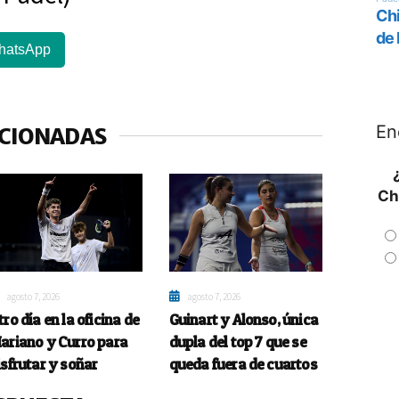
hatsApp
En
ACIONADAS
Ch
agosto 7, 2026
agosto 7, 2026
tro día en la oficina de
Guinart y Alonso, única
ariano y Curro para
dupla del top 7 que se
isfrutar y soñar
queda fuera de cuartos