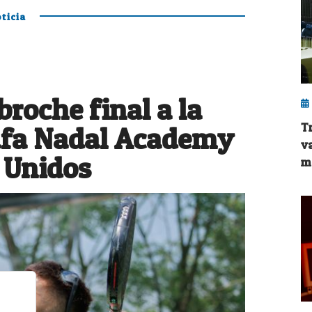
ticia
roche final a la
T
Rafa Nadal Academy
v
 Unidos
m