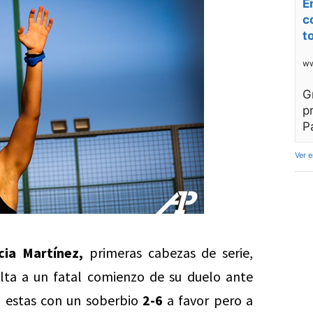
E
c
t
ww
G
p
P
Ver 
cia Martínez,
primeras cabezas de serie,
elta a un fatal comienzo de su duelo ante
estas con un soberbio
2-6
a favor pero a