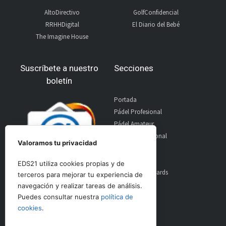
AltoDirectivo
GolfConfidencial
RRHHDigital
El Diario del Bebé
The Imagine House
Suscríbete a nuestro
Secciones
boletín
Portada
Pádel Profesional
Pádel Amateur
Pádel Internacional
Valoramos tu privacidad
Entrevistas
Material
EDS21 utiliza cookies propias y de
World Padel Awards
terceros para mejorar tu experiencia de
Contacto
navegación y realizar tareas de análisis.
Publicidad
Puedes consultar nuestra
política de
Aviso Legal
cookies
.