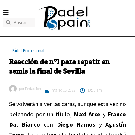
Pádel Profesional
Reacción de nº1 para repetir en
semis la final de Sevilla
por
Redaccion
marzo 18, 2023
10:00 am
Se volverán a ver las caras, aunque esta vez no
peleando por un título,
Maxi Arce
y
Franco
Dal Bianco
con
Diego Ramos
y
Agustín
Torre.
La que fuera la final de Sevilla tendrá