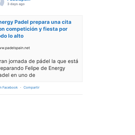
3 days ago
nergy Padel prepara una cita
on competición y fiesta por
odo lo alto
w.padelspain.net
ran jornada de pádel la que está
reparando Felipe de Energy
adel en uno de
en Facebook
·
Compartir