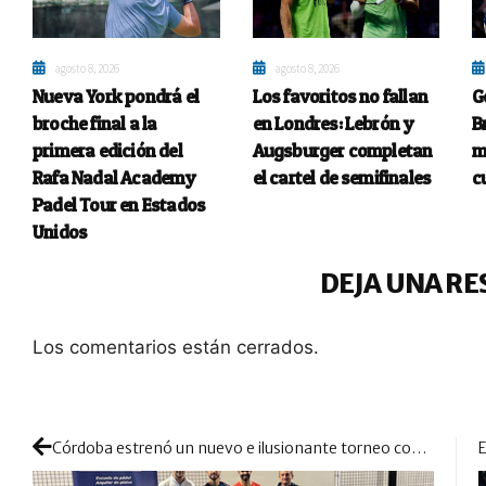
agosto 8, 2026
agosto 8, 2026
Nueva York pondrá el
Los favoritos no fallan
G
broche final a la
en Londres: Lebrón y
B
primera edición del
Augsburger completan
m
Rafa Nadal Academy
el cartel de semifinales
c
Padel Tour en Estados
Unidos
DEJA UNA RE
Los comentarios están cerrados.
Córdoba estrenó un nuevo e ilusionante torneo con excelentes resultados