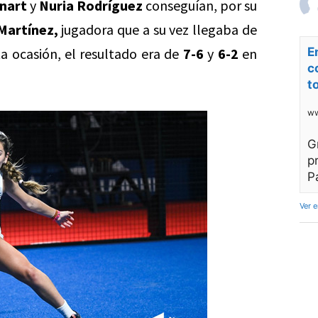
inart
y
Nuria Rodríguez
conseguían, por su
 Martínez,
jugadora que a su vez llegaba de
ta ocasión, el resultado era de
7-6
y
6-2
en
E
c
t
ww
G
p
P
Ver 