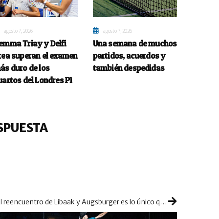
agosto 7, 2026
agosto 7, 2026
emma Triay y Delfi
Una semana de muchos
rea superan el examen
partidos, acuerdos y
ás duro de los
también despedidas
uartos del Londres P1
SPUESTA
El reencuentro de Libaak y Augsburger es lo único que deja tensión en el inicio de Paraguay