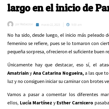
largo en el inicio de P
por
Redaccion
marzo 22, 2023
9:00 am
No ha sido, desde luego, el inicio más peleado d
femenino se refiere, pues se lo tomaron con ciert
pequeña sorpresa, ofrecieron el suficiente buen 
Únicamente hay que destacar, eso sí, el at
Amatriain
y
Ana Catarina Nogueira,
a las que t
luz y no consiguen iniciar su caminar con brotes ve
Vamos a pasar a comentar los diferentes mar
ellos,
Lucía Martínez
y
Esther Carnicero
pasaban