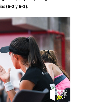
rias
(6-2
y
6-1).