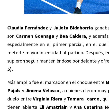
Claudia Fernández
y
Julieta Bidahorria
ganaban
son
Carmen Goenaga
y
Bea Caldera,
y además 
especialmente en el primer parcial, en el que
meterle mayor intensidad al partido. Después, en
supieron seguir manteniéndose por delante y ofre
5).
Más amplio fue el marcador en el choque entre
M
Pujals
y
Jimena Velasco,
a quienes dieron muy
duelo entre
Virginia Riera
y
Tamara Icardo,
qui
tienen abierta
Eli Amatriain
y
Ana Catarina N