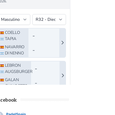
acebook
PadelSpain