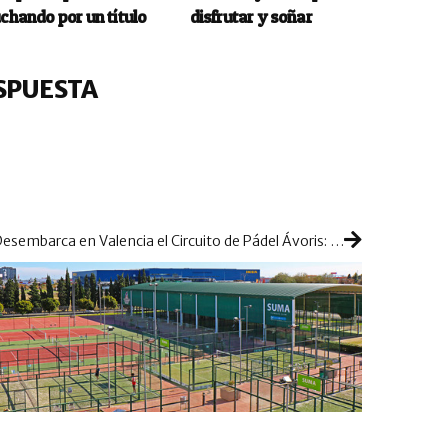
uchando por un título
disfrutar y soñar
SPUESTA
Desembarca en Valencia el Circuito de Pádel Ávoris: llega la tercera parada para seguir atrayendo a muchos jugadores