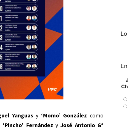
Lo
En
Ch
guel Yanguas
y
‘Momo’ González
como
 ‘Pincho’ Fernández
y
José Antonio Gª