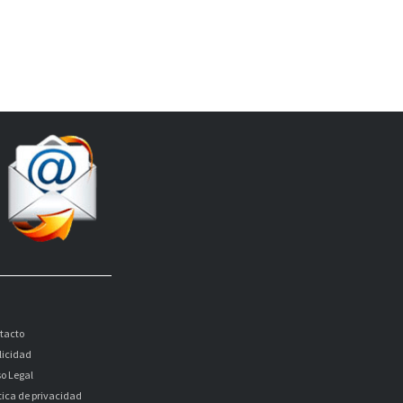
tacto
licidad
so Legal
itica de privacidad