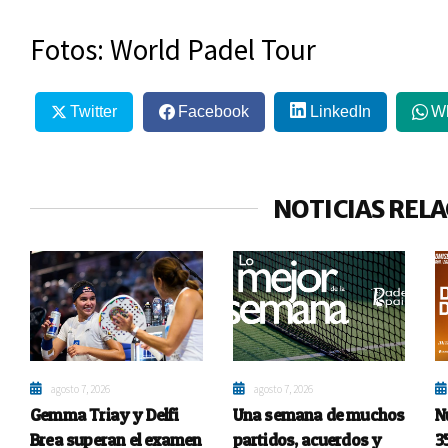
Fotos: World Padel Tour
Twitter
Facebook
LinkedIn
W
NOTICIAS REL
agosto 7, 2026
agosto 7, 2026
Gemma Triay y Delfi
Una semana de muchos
N
Brea superan el examen
partidos, acuerdos y
3