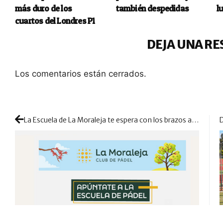
más duro de los
también despedidas
l
cuartos del Londres P1
DEJA UNA RE
Los comentarios están cerrados.
La Escuela de La Moraleja te espera con los brazos abiertos: ¿quieres entrenar con grandes profesores y mejorar tu nivel?