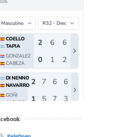
acebook
PadelSpain