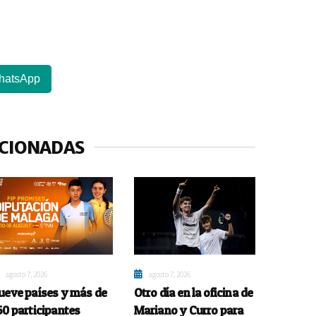
hatsApp
ACIONADAS
agosto 7, 2026
agosto 7, 2026
ueve países y más de
Otro día en la oficina de
50 participantes
Mariano y Curro para