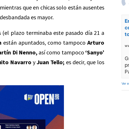
 mientras que en chicas solo están ausentes
a desbandada es mayor.
E
c
as (el plazo terminaba este pasado día 21 a
t
n
están apuntados, como tampoco
Arturo
ww
rtín Di Nenno,
así como tampoco
‘Sanyo’
G
ito Navarro
y
Juan Tello;
es decir, que los
p
P
Ver 