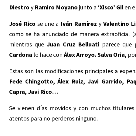
Diestro
y
Ramiro Moyano
junto a
‘Xisco’ Gil
en el
José Rico
se une a
Iván Ramírez
y
Valentino L
como se ha anunciado de manera extraoficial (a
mientras que
Juan Cruz Belluati
parece que 
Cardona
lo hace con
Álex Arroyo. Salva Oria,
por
Estas son las modificaciones principales a expen
Fede Chingotto, Álex Ruiz, Javi Garrido, Pa
Capra, Javi Rico…
Se vienen días movidos y con muchos titulares
atentos para no perderos ninguno.