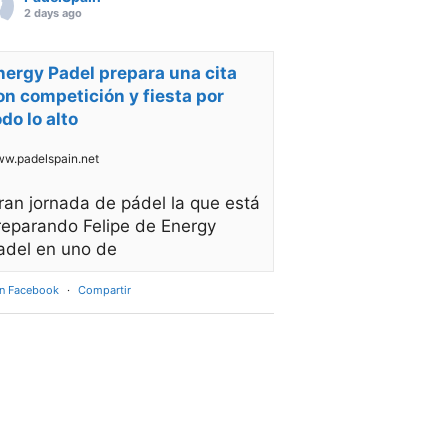
2 days ago
nergy Padel prepara una cita
on competición y fiesta por
odo lo alto
w.padelspain.net
ran jornada de pádel la que está
reparando Felipe de Energy
adel en uno de
en Facebook
·
Compartir