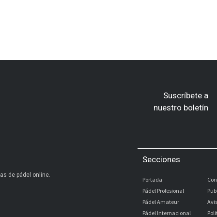
Suscríbete a
nuestro boletín
Secciones
as de pádel online.
Portada
Con
Pádel Profesional
Pub
Pádel Amateur
Avi
Pádel Internacional
Pol