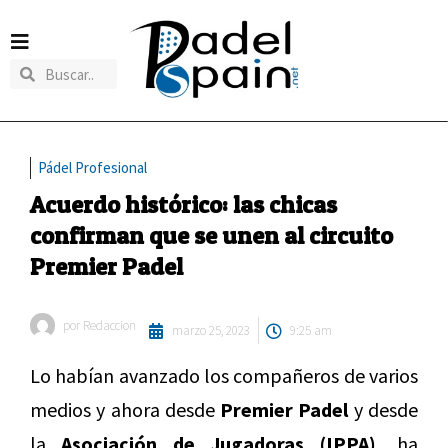
Pádel Profesional
Acuerdo histórico: las chicas
confirman que se unen al circuito
Premier Padel
por
Redaccion
marzo 25, 2023
9:25 am
Lo habían avanzado los compañeros de varios
medios y ahora desde
Premier Padel
y desde
la
Asociación de Jugadoras (IPPA),
ha