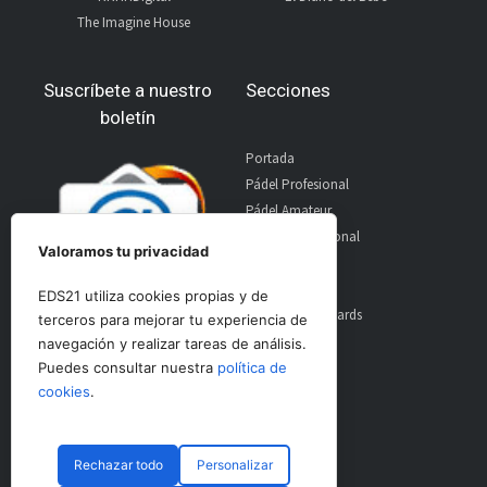
The Imagine House
Suscríbete a nuestro
Secciones
boletín
Portada
Pádel Profesional
Pádel Amateur
Pádel Internacional
Valoramos tu privacidad
Entrevistas
Material
EDS21 utiliza cookies propias y de
World Padel Awards
terceros para mejorar tu experiencia de
Contacto
navegación y realizar tareas de análisis.
Publicidad
Puedes consultar nuestra
política de
Aviso Legal
cookies
.
Rechazar todo
Personalizar