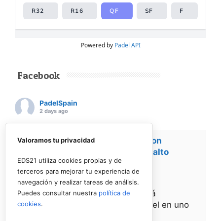
Powered by
Padel API
Facebook
PadelSpain
2 days ago
Energy Padel prepara una cita con
Valoramos tu privacidad
competición y fiesta por todo lo alto
EDS21 utiliza cookies propias y de
terceros para mejorar tu experiencia de
www.padelspain.net
navegación y realizar tareas de análisis.
Gran jornada de pádel la que está
Puedes consultar nuestra
política de
cookies
.
preparando Felipe de Energy Padel en uno
de