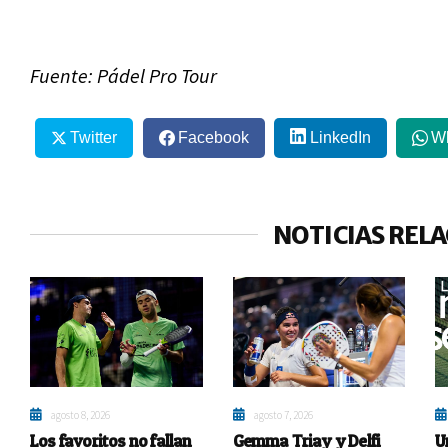
Fuente: Pádel Pro Tour
Twitter
Facebook
LinkedIn
W
NOTICIAS REL
agosto 8, 2026
agosto 7, 2026
Los favoritos no fallan
Gemma Triay y Delfi
U