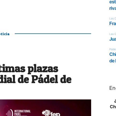
ticia
ltimas plazas
ial de Pádel de
En
Ch