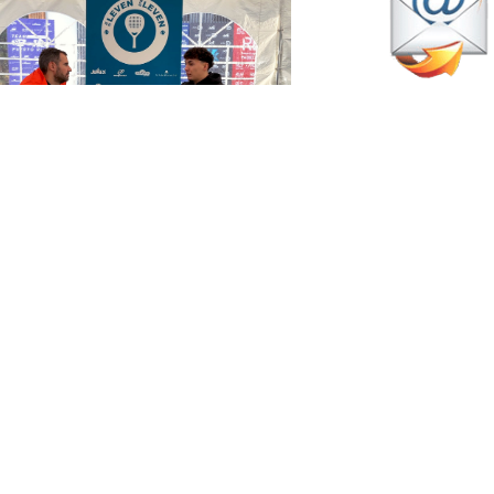
enero 21, 2026
uillermo Collado: «Sin duda, el
alto más difícil para un jugador
s pasar de previas a cuadro
nal»
Entrevistas