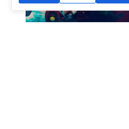
Cartel oficial FIP World Cup Qualifiers Europe (FIP)
El Mundial, que se disputará del
2 al 7 de noviembre 
masculinas y 16 femeninas). Hasta el momento, ya ti
masculinos y once femeninos, entre ellos España, Argent
además de Estados Unidos y México, que lograron su c
Centroamérica.
La cita de Madrid será una de las últimas etapas del p
el torneo europeo, únicamente restará la fase conjun
definitivo de selecciones que lucharán por el título 