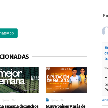
F
hatsApp
E
c
ACIONADAS
t
ww
G
p
P
Ver 
agosto 7, 2026
agosto 7, 2026
na semana de muchos
Nueve países y más de