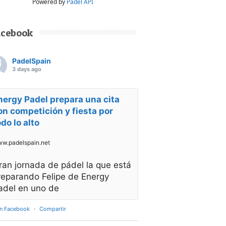
Powered by
Padel API
acebook
PadelSpain
3 days ago
nergy Padel prepara una cita
on competición y fiesta por
odo lo alto
w.padelspain.net
ran jornada de pádel la que está
reparando Felipe de Energy
adel en uno de
en Facebook
·
Compartir