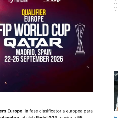
iers Europe
, la fase clasificatoria europea para
eptiembre
, el club
Pádel G24
reunirá a
55