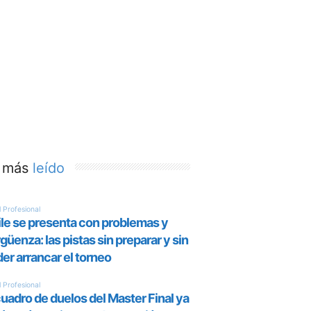
 más
leído