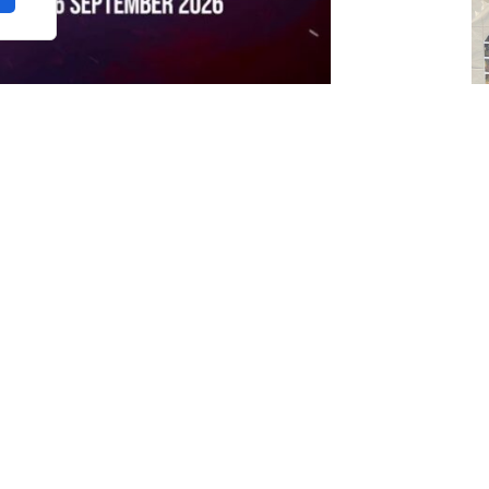
en Catar
, contará con
32 selecciones
(16
enen asegurada su presencia doce equipos
G
ina, Italia, Portugal y el país anfitrión,
s
lasificación en la fase de Norte y
e
fi
roceso clasificatorio antes del Mundial. Tras
ta de
África y Asia
para completar el cuadro
mundial por equipos en Doha.