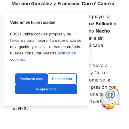
Mariano González
y
Francisco ‘Curro’ Cabeza.
El joven español y su escudero paraguayo se
Valoramos tu privacidad
medían a la experiencia de
Juan Cruz Belluati
y
a su compañero, el también argentino
Nacho
EDS21 utiliza cookies propias y de
Piotto,
en un duelo que fue una batalla sin
terceros para mejorar tu experiencia de
cuartel pero de dominio alterno casi cada
navegación y realizar tareas de análisis.
punto.
Puedes consultar nuestra
política de
cookies
.
Y es que tras dar la sorpresa y dejar fuera a
Javi Leal
y
Fran Guerrero,
Mariano y Curro
Rechazar todo
Personalizar
querían más, y salieron directos a comerse la
pista. Un buen parcial de inicio, con presión con
Aceptar todo
su saque y también al resto, les dio una tímida
ventaja que ampliaron para hacerse fuertes con
un
6-3.
Pero Belluati y Piotto no habían dicho su última
palabra, y también quisieron ser protagonistas;