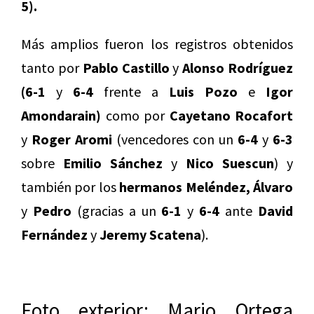
5).
Más amplios fueron los registros obtenidos
tanto por
Pablo Castillo
y
Alonso Rodríguez
(6-1
y
6-4
frente a
Luis Pozo
e
Igor
Amondarain)
como por
Cayetano Rocafort
y
Roger Aromi
(vencedores con un
6-4
y
6-3
sobre
Emilio Sánchez
y
Nico Suescun
) y
también por los
hermanos Meléndez, Álvaro
y
Pedro
(gracias a un
6-1
y
6-4
ante
David
Fernández
y
Jeremy Scatena
).
Foto exterior: Mario Ortega