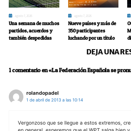
agosto 7, 2026
agosto 7, 2026
Una semana de muchos
Nueve países y más de
O
partidos, acuerdos y
350 participantes
M
también despedidas
luchando por un título
d
DEJA UNA RE
1 comentario en «La Federación Española se pronu
rolandopadel
1 de abril de 2013 a las 10:14
Vergonzoso que se llegue a estos extremos, cre
en general, esperemos que el WPT salga bien 