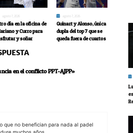
agosto 7, 2026
agosto 7, 2026
tro día en la oficina de
Guinart y Alonso, única
ariano y Curro para
dupla del top 7 que se
isfrutar y soñar
queda fuera de cuartos
SPUESTA
ncia en el conflicto PPT-AJPP»
L
e
R
o que no benefician para nada al padel
y dure muchos años.