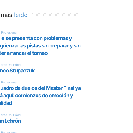
 más
leído