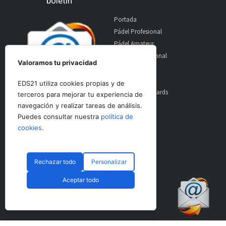
boletín
Portada
Pádel Profesional
Pádel Amateur
Pádel Internacional
Valoramos tu privacidad
Entrevistas
Material
EDS21 utiliza cookies propias y de
World Padel Awards
terceros para mejorar tu experiencia de
Contacto
navegación y realizar tareas de análisis.
Publicidad
Puedes consultar nuestra
política de
Aviso Legal
cookies
.
Rechazar todo
Personalizar
© CopyRight 2024 PadelSpain
Aceptar todo