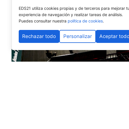
EDS21 utiliza cookies propias y de terceros para mejorar t
experiencia de navegación y realizar tareas de análisis.
Puedes consultar nuestra
política de cookies
.
Rechazar todo
Personalizar
Aceptar tod
Llegamos al ecuador de la temporada, a la mitad del 
pequeña retrospectiva de lo que han sido los primer
recuerdo para no olvidarnos de lo mejor, pero tampoc
A lo largo de estas semanas iremos palpando la opinió
universo pádel, en concreto periodistas o creadores 