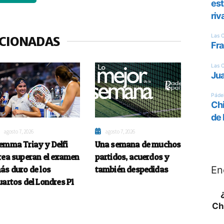
ACIONADAS
agosto 7, 2026
agosto 7, 2026
emma Triay y Delfi
Una semana de muchos
rea superan el examen
partidos, acuerdos y
ás duro de los
también despedidas
En
uartos del Londres P1
Ch