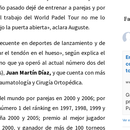
ño pasado dejé de entrenar a parejas y por
l trabajo del World Padel Tour no me lo
F
jo la puerta abierta», aclara Auguste.
frecuente en deportes de lanzamiento y de
tar el tendón en el hueso», según explica el
E
jano que ya operó al actual número dos del
c
t
s),
Juan Martín Díaz,
y que cuenta con más
raumatología y Cirugía Ortopédica.
ww
G
el mundo por parejas en 2000 y 2006; por
p
número 1 del ránking en 1997, 1998, 1999 y
P
ña 2000 y 2005; premio al mejor jugador
Ver 
y 2000, y ganador de más de 100 torneos