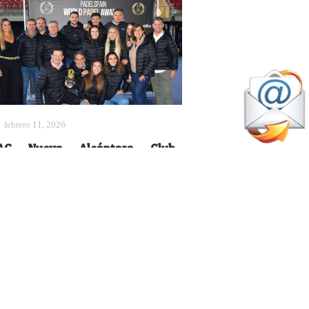
febrero 11, 2026
AC Nueva Alcántara Club
evanta el triplete como ‘Mejor
lub’ en los PWPA 2025
World Padel Awards