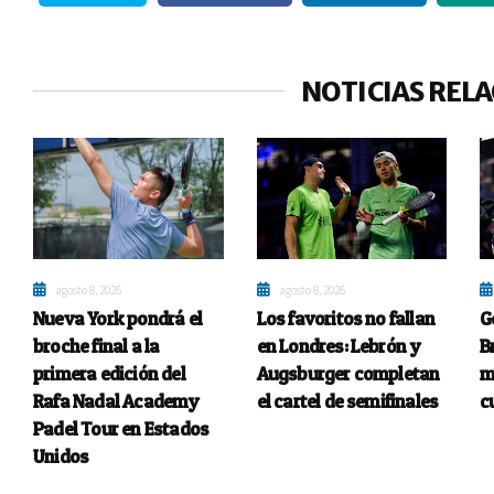
NOTICIAS REL
agosto 8, 2026
agosto 8, 2026
Nueva York pondrá el
Los favoritos no fallan
G
broche final a la
en Londres: Lebrón y
B
primera edición del
Augsburger completan
m
Rafa Nadal Academy
el cartel de semifinales
c
Padel Tour en Estados
Unidos