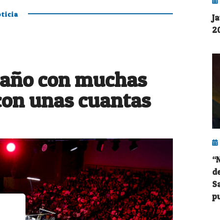
ticia
J
2
 año con muchas
con unas cuantas
“
d
S
p