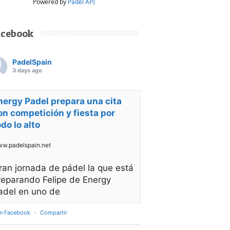
Powered by
Padel API
acebook
PadelSpain
3 days ago
nergy Padel prepara una cita
on competición y fiesta por
odo lo alto
w.padelspain.net
ran jornada de pádel la que está
reparando Felipe de Energy
adel en uno de
en Facebook
·
Compartir