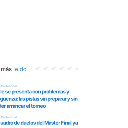
 más
leído