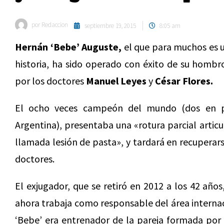
por
Redaccion
septiembre 19, 2015
8:05 am
Hernán ‘Bebe’ Auguste,
el que para muchos es u
historia, ha sido operado con éxito de su homb
por los doctores
Manuel Leyes
y
César Flores.
El ocho veces campeón del mundo (dos en pa
Argentina), presentaba una «rotura parcial artic
llamada lesión de pasta», y tardará en recuperars
doctores.
El exjugador, que se retiró en 2012 a los 42 años,
ahora trabaja como responsable del área interna
‘Bebe’ era entrenador de la pareja formada por