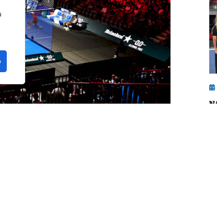
u
o
N
l
C
curso deportivo, y conviene hacer una
os 6-7 meses del pádel en 2026, un pequeño
o de lo peor.
n de diferentes actores y actrices del
de contenido que día a día están inmersos en