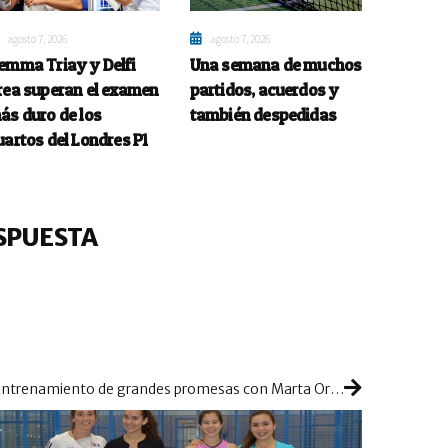
agosto 7, 2026
agosto 7, 2026
emma Triay y Delfi
Una semana de muchos
rea superan el examen
partidos, acuerdos y
ás duro de los
también despedidas
uartos del Londres P1
SPUESTA
Entrenamiento de grandes promesas con Marta Ortega en Sanset Pádel Indoor