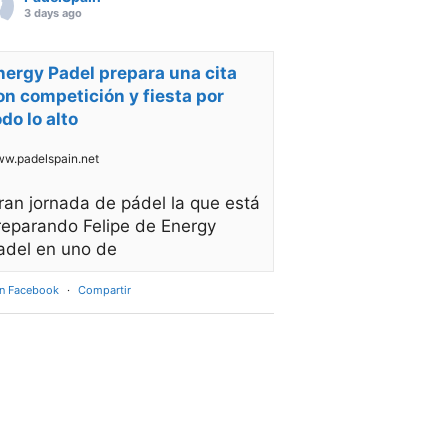
3 days ago
nergy Padel prepara una cita
on competición y fiesta por
odo lo alto
w.padelspain.net
ran jornada de pádel la que está
reparando Felipe de Energy
adel en uno de
en Facebook
·
Compartir