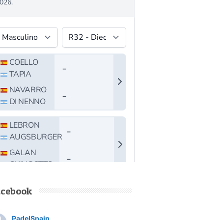
acebook
PadelSpain