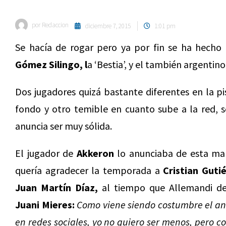
por
Redaccion
diciembre 7, 2015
1:01 pm
Se hacía de rogar pero ya por fin se ha hecho o
Gómez Silingo,
l
a ‘Bestia’, y el también argentin
Dos jugadores quizá bastante diferentes en la p
fondo y otro temible en cuanto sube a la red, 
anuncia ser muy sólida.
El jugador de
Akkeron
lo anunciaba de esta man
quería agradecer la temporada a
Cristian Guti
Juan Martín Díaz,
al tiempo que Allemandi d
Juani Mieres:
Como viene siendo costumbre el anu
en redes sociales, yo no quiero ser menos, pero