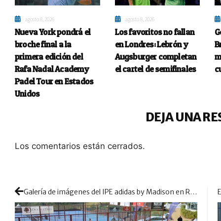
agosto 8, 2026
agosto 8, 2026
Nueva York pondrá el
Los favoritos no fallan
G
broche final a la
en Londres: Lebrón y
B
primera edición del
Augsburger completan
m
Rafa Nadal Academy
el cartel de semifinales
c
Padel Tour en Estados
Unidos
DEJA UNA RE
Los comentarios están cerrados.
Galería de imágenes del IPE adidas by Madison en Reserva del Higuerón