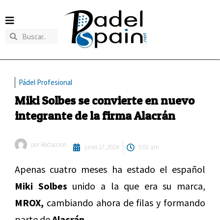
Pádel Profesional
Miki Solbes se convierte en nuevo
integrante de la firma Alacrán
por
Redaccion
junio 17, 2024
9:00 am
Apenas cuatro meses ha estado el español
Miki Solbes
unido a la que era su marca,
MROX,
cambiando ahora de filas y formando
parte de
Alacrán.