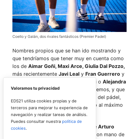
Coello y Galán, dos rivales fantásticos (Premier Padel)
Nombres propios que se han ido mostrando y
que tendríamos que tener muy en cuenta como
los de
Aimar Goñi, Maxi Arce, Giulia Dal Pozzo,
más recientemente
Javi Leal
y
Fran Guerrero
y
otros como los de
Miguel Lamperti
o
Alejandra
Valoramos tu privacidad
Salazar,
a los que siempre recordaremos, y que
están en su etapa más «disfrutona» del pádel,
EDS21 utiliza cookies propias y de
pensando más en vivir cada partido al máximo
terceros para mejorar tu experiencia de
que en los puntos o los títulos.
navegación y realizar tareas de análisis.
Puedes consultar nuestra
política de
No por ello hemos de olvidarnos de
Arturo
cookies
.
Coello
y
Agustín Tapia,
que rigen con mano de