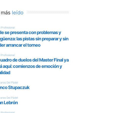
 más
leído