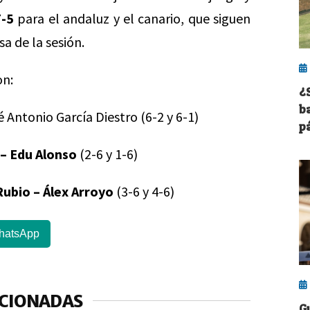
7-5
para el andaluz y el canario, que siguen
a de la sesión.
on:
¿
ba
 Antonio García Diestro (6-2 y 6-1)
p
– Edu Alonso
(2-6 y 1-6)
ubio – Álex Arroyo
(3-6 y 4-6)
hatsApp
ACIONADAS
G