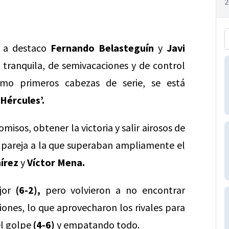
r a destaco
Fernando Belasteguín
y
Javi
ranquila, de semivacaciones y de control
mo primeros cabezas de serie, se está
 Hércules’.
isos, obtener la victoria y salir airosos de
na pareja a la que superaban ampliamente el
írez
y
Víctor Mena.
ejor
(6-2),
pero volvieron a no encontrar
iones, lo que aprovecharon los rivales para
el golpe
(4-6)
y empatando todo.