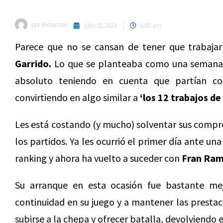
por
Redaccion
julio 18, 2024
8:30 am
Parece que no se cansan de tener que trabaja
Garrido.
Lo que se planteaba como una semana t
absoluto teniendo en cuenta que partían co
convirtiendo en algo similar a
‘los 12 trabajos de
Les está costando (y mucho) solventar sus comprom
los partidos. Ya les ocurrió el primer día ante u
ranking y ahora ha vuelto a suceder con
Fran Ram
Su arranque en esta ocasión fue bastante m
continuidad en su juego y a mantener las prestac
subirse a la chepa y ofrecer batalla, devolviendo 