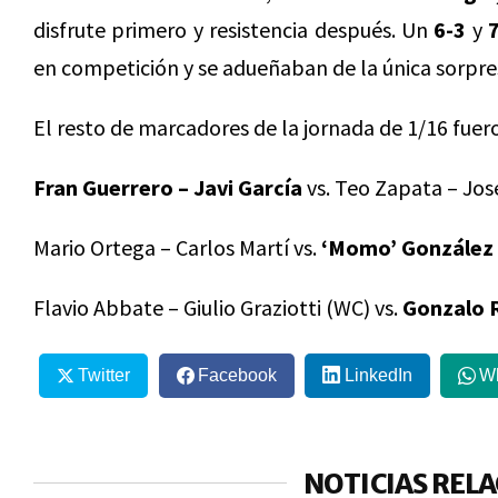
disfrute primero y resistencia después. Un
6-3
y
en competición y se adueñaban de la única sorpres
El resto de marcadores de la jornada de 1/16 fuer
Fran Guerrero – Javi García
vs. Teo Zapata – José
Mario Ortega – Carlos Martí vs.
‘Momo’ González 
Flavio Abbate – Giulio Graziotti (WC) vs.
Gonzalo R
Twitter
Facebook
LinkedIn
W
NOTICIAS REL