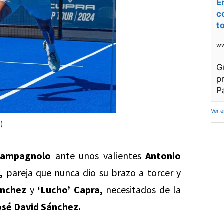
E
c
t
ww
G
p
P
Ver 
)
Campagnolo
ante unos valientes
Antonio
,
pareja que nunca dio su brazo a torcer y
ánchez
y
‘Lucho’ Capra,
necesitados de la
osé David Sánchez.