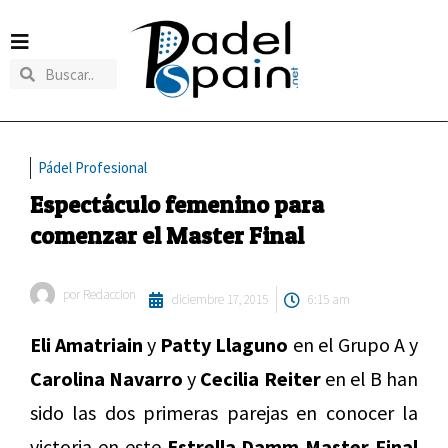
Pádel Profesional
Espectáculo femenino para
comenzar el Master Final
por
Redaccion
diciembre 17, 2015
6:15 am
Eli Amatriain
y
Patty Llaguno
en el Grupo A y
Carolina Navarro
y
Cecilia Reiter
en el B han
sido las dos primeras parejas en conocer la
victoria en este
Estrella Damm Master Final