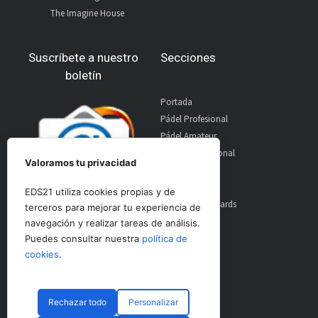
The Imagine House
Suscríbete a nuestro
Secciones
boletín
Portada
Pádel Profesional
Pádel Amateur
Pádel Internacional
Valoramos tu privacidad
Entrevistas
Material
EDS21 utiliza cookies propias y de
World Padel Awards
terceros para mejorar tu experiencia de
Contacto
navegación y realizar tareas de análisis.
Publicidad
Puedes consultar nuestra
política de
Aviso Legal
cookies
.
Rechazar todo
Personalizar