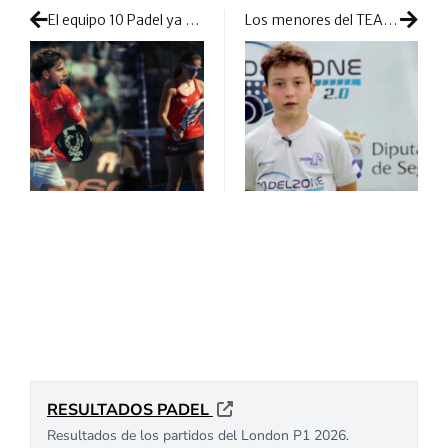
El equipo 10 Padel ya tiene a sus fichajes franquicia
Los menores del TEAM Babolat demuestran calidad e ilusión: así son sus futuros campeones