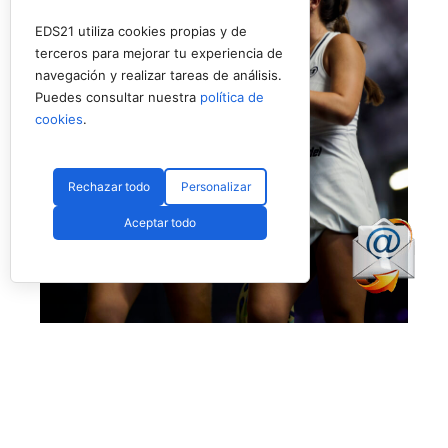
EDS21 utiliza cookies propias y de
terceros para mejorar tu experiencia de
navegación y realizar tareas de análisis.
Puedes consultar nuestra
política de
cookies
.
Rechazar todo
Personalizar
Aceptar todo
Eugenio y Fassio debutan con victoria ajustada (Premier Padel)
Victoria también muy buena para los intereses
de
Martina Fassio
y
Raquel Eugenio,