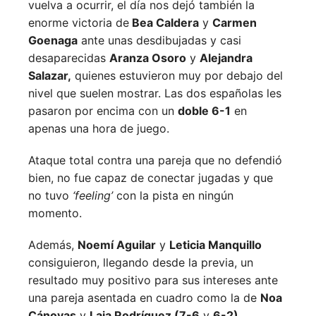
vuelva a ocurrir, el día nos dejó también la
enorme victoria de
Bea Caldera
y
Carmen
Goenaga
ante unas desdibujadas y casi
desaparecidas
Aranza Osoro
y
Alejandra
Salazar,
quienes estuvieron muy por debajo del
nivel que suelen mostrar. Las dos españolas les
pasaron por encima con un
doble 6-1
en
apenas una hora de juego.
Ataque total contra una pareja que no defendió
bien, no fue capaz de conectar jugadas y que
no tuvo
‘feeling’
con la pista en ningún
momento.
Además,
Noemí Aguilar
y
Leticia Manquillo
consiguieron, llegando desde la previa, un
resultado muy positivo para sus intereses ante
una pareja asentada en cuadro como la de
Noa
Cánovas
y
Laia Rodríguez (7-6
y
6-2),