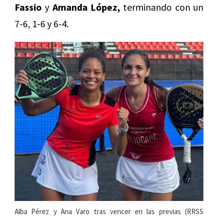
Fassio
y
Amanda López,
terminando con un
7-6, 1-6 y 6-4.
Alba Pérez y Ana Varo tras vencer en las previas (RRSS