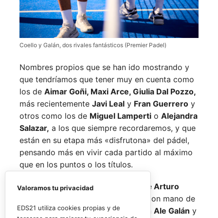
Coello y Galán, dos rivales fantásticos (Premier Padel)
Nombres propios que se han ido mostrando y
que tendríamos que tener muy en cuenta como
los de
Aimar Goñi, Maxi Arce, Giulia Dal Pozzo,
más recientemente
Javi Leal
y
Fran Guerrero
y
otros como los de
Miguel Lamperti
o
Alejandra
Salazar,
a los que siempre recordaremos, y que
están en su etapa más «disfrutona» del pádel,
pensando más en vivir cada partido al máximo
que en los puntos o los títulos.
No por ello hemos de olvidarnos de
Arturo
Valoramos tu privacidad
Coello
y
Agustín Tapia,
que rigen con mano de
EDS21 utiliza cookies propias y de
hierro el circuito pero que tienen en
Ale Galán
y