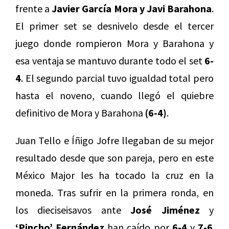
frente a
Javier García Mora y Javi Barahona
.
El primer set se desnivelo desde el tercer
juego donde rompieron Mora y Barahona y
esa ventaja se mantuvo durante todo el set
6-
4
. El segundo parcial tuvo igualdad total pero
hasta el noveno, cuando llegó el quiebre
definitivo de Mora y Barahona
(6-4)
.
Juan Tello e Íñigo Jofre llegaban de su mejor
resultado desde que son pareja, pero en este
México Major les ha tocado la cruz en la
moneda. Tras sufrir en la primera ronda, en
los dieciseisavos ante
José
Jiménez
y
‘Pincho’ Fernández
han caído por
6-4
y
7-6