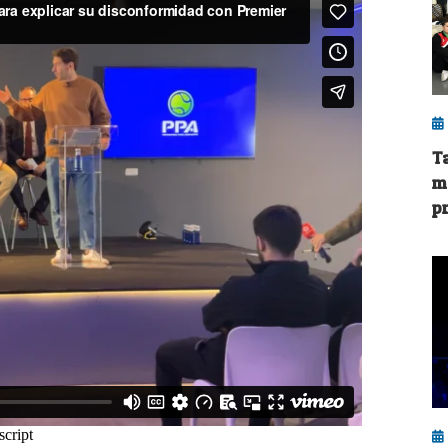
Ta
m
p