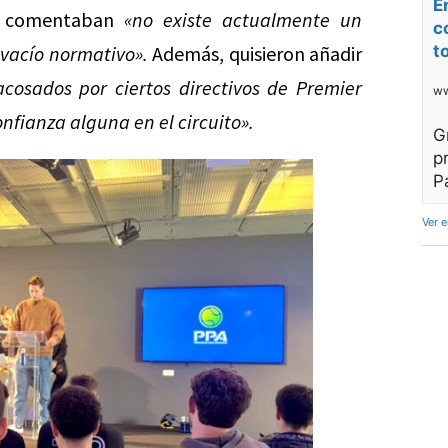
E
o comentaban
«no existe actualmente un
c
 vacío normativo».
Además, quisieron añadir
t
cosados por ciertos directivos de Premier
ww
nfianza alguna en el circuito».
G
p
P
Ver 