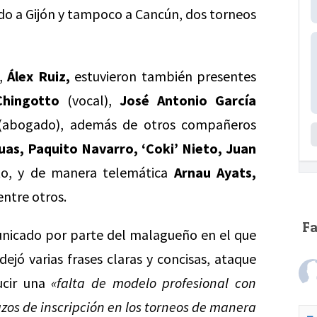
ndo a Gijón y tampoco a Cancún, dos torneos
A,
Álex Ruiz,
estuvieron también presentes
Chingotto
(vocal),
José Antonio García
abogado), además de otros compañeros
as, Paquito Navarro, ‘Coki’ Nieto, Juan
to, y de manera telemática
Arnau Ayats,
ntre otros.
F
nicado por parte del malagueño en el que
ejó varias frases claras y concisas, ataque
ucir una
«falta de modelo profesional con
azos de inscripción en los torneos de manera