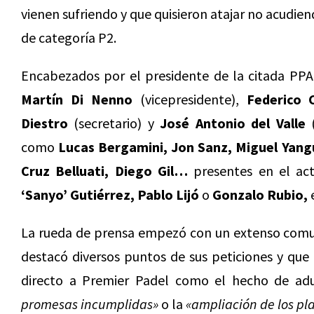
vienen sufriendo y que quisieron atajar no acudie
de categoría P2.
Encabezados por el presidente de la citada PP
Martín Di Nenno
(vicepresidente),
Federico 
Diestro
(secretario) y
José Antonio del Valle
(
como
Lucas Bergamini, Jon Sanz, Miguel Yangu
Cruz Belluati, Diego Gil…
presentes en el ac
‘Sanyo’ Gutiérrez, Pablo Lijó
o
Gonzalo Rubio,
e
La rueda de prensa empezó con un extenso comu
destacó diversos puntos de sus peticiones y que d
directo a Premier Padel como el hecho de ad
promesas incumplidas»
o la
«ampliación de los pl