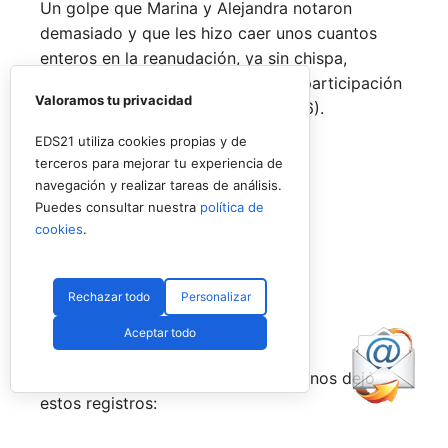
Un golpe que Marina y Alejandra notaron
demasiado y que les hizo caer unos cuantos
enteros en la reanudación, ya sin chispa,
mordiente, ni acierto, cerrando su participación
Valoramos tu privacidad
con un parcial muy pobre (5-7 y 1-6).
EDS21 utiliza cookies propias y de
Con
terceros para mejorar tu experiencia de
navegación y realizar tareas de análisis.
5-7 y 1-6
Puedes consultar nuestra
política de
cookies
.
delfi y gemma
Ari y Andrea
Rechazar todo
Personalizar
Marina y Alejandra
Aceptar todo
En los demás partidos, el luminoso nos dejó
estos registros: