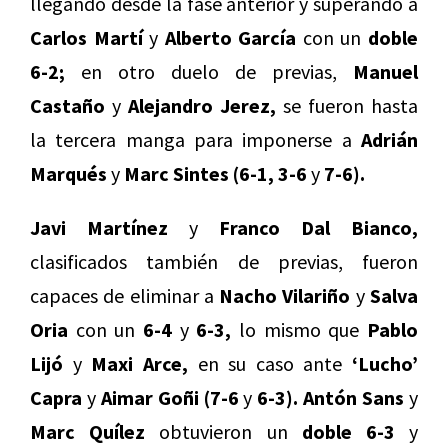
llegando desde la fase anterior y superando a
Carlos Martí
y
Alberto García
con un
doble
6-2;
en otro duelo de previas,
Manuel
Castaño
y
Alejandro Jerez,
se fueron hasta
la tercera manga para imponerse a
Adrián
Marqués
y
Marc Sintes (6-1, 3-6
y
7-6).
Javi Martínez
y
Franco Dal Bianco,
clasificados también de previas, fueron
capaces de eliminar a
Nacho Vilariño
y
Salva
Oria
con un
6-4
y
6-3,
lo mismo que
Pablo
Lijó
y
Maxi Arce,
en su caso ante
‘Lucho’
Capra
y
Aimar Goñi (7-6
y
6-3). Antón Sans
y
Marc Quílez
obtuvieron un
doble 6-3
y