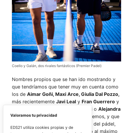
Coello y Galán, dos rivales fantásticos (Premier Padel)
Nombres propios que se han ido mostrando y
que tendríamos que tener muy en cuenta como
los de
Aimar Goñi, Maxi Arce, Giulia Dal Pozzo,
más recientemente
Javi Leal
y
Fran Guerrero
y
otros como los de
Miguel Lamperti
o
Alejandra
Valoramos tu privacidad
Salazar,
a los que siempre recordaremos, y que
están en su etapa más «disfrutona» del pádel,
EDS21 utiliza cookies propias y de
pensando más en vivir cada partido al máximo