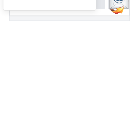
Powered by
Padel API
Facebook
PadelSpain
1 day ago
Energy Padel prepara una cita con
competición y fiesta por todo lo alto
www.padelspain.net
Gran jornada de pádel la que está
preparando Felipe de Energy Padel en uno
de