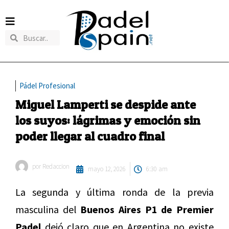
Pádel Profesional
Miguel Lamperti se despide ante
los suyos: lágrimas y emoción sin
poder llegar al cuadro final
por
Redaccion
mayo 12, 2026
6:30 am
La segunda y última ronda de la previa
masculina del
Buenos Aires P1 de Premier
Padel
dejó claro que en Argentina no existe