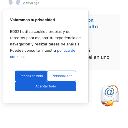
2 days ago
Energy Padel prepara una cita con
Valoramos tu privacidad
competición y fiesta por todo lo alto
EDS21 utiliza cookies propias y de
terceros para mejorar tu experiencia de
www.padelspain.net
navegación y realizar tareas de análisis.
Gran jornada de pádel la que está
Puedes consultar nuestra
política de
cookies
.
preparando Felipe de Energy Padel en uno
de
Ver en Facebook
·
Compartir
Rechazar todo
Personalizar
Aceptar todo