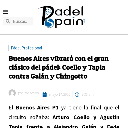
Pádel Profesional
Buenos Aires vibrará con el gran
clásico del pádel: Coello y Tapia
contra Galán y Chingotto
por
Redaccion
mayo 17, 2026
7:30 am
El
Buenos Aires P1
ya tiene la final que el
circuito soñaba:
Arturo Coello y Agustín
Tapia frente a Alejandro Galán y Fede