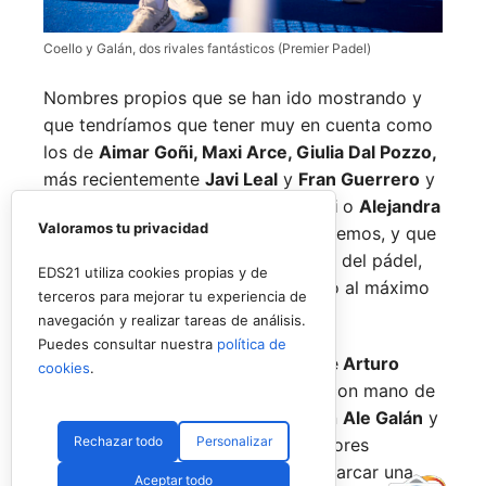
Coello y Galán, dos rivales fantásticos (Premier Padel)
Nombres propios que se han ido mostrando y
que tendríamos que tener muy en cuenta como
los de
Aimar Goñi, Maxi Arce, Giulia Dal Pozzo,
más recientemente
Javi Leal
y
Fran Guerrero
y
otros como los de
Miguel Lamperti
o
Alejandra
Valoramos tu privacidad
Salazar,
a los que siempre recordaremos, y que
están en su etapa más «disfrutona» del pádel,
EDS21 utiliza cookies propias y de
pensando más en vivir cada partido al máximo
terceros para mejorar tu experiencia de
que en los puntos o los títulos.
navegación y realizar tareas de análisis.
Puedes consultar nuestra
política de
No por ello hemos de olvidarnos de
Arturo
cookies
.
Coello
y
Agustín Tapia,
que rigen con mano de
hierro el circuito pero que tienen en
Ale Galán
y
Rechazar todo
Personalizar
en
Fede Chingotto
a dos competidores
sublimes. Dos parejas llamadas a marcar una
Aceptar todo