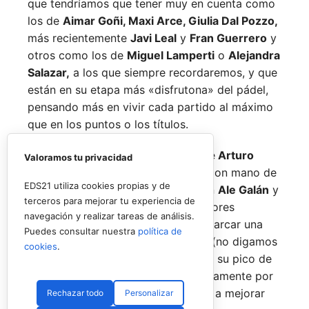
que tendríamos que tener muy en cuenta como
los de
Aimar Goñi, Maxi Arce, Giulia Dal Pozzo,
más recientemente
Javi Leal
y
Fran Guerrero
y
otros como los de
Miguel Lamperti
o
Alejandra
Salazar,
a los que siempre recordaremos, y que
están en su etapa más «disfrutona» del pádel,
pensando más en vivir cada partido al máximo
que en los puntos o los títulos.
No por ello hemos de olvidarnos de
Arturo
Valoramos tu privacidad
Coello
y
Agustín Tapia,
que rigen con mano de
EDS21 utiliza cookies propias y de
hierro el circuito pero que tienen en
Ale Galán
y
terceros para mejorar tu experiencia de
en
Fede Chingotto
a dos competidores
navegación y realizar tareas de análisis.
sublimes. Dos parejas llamadas a marcar una
Puedes consultar nuestra
política de
época por lo difícil que es jugarles (no digamos
cookies
.
ya ganarles) y que cuando están en su pico de
forma, son una delicia y que, precisamente por
esa rivalidad que tienen, se obligan a mejorar
Rechazar todo
Personalizar