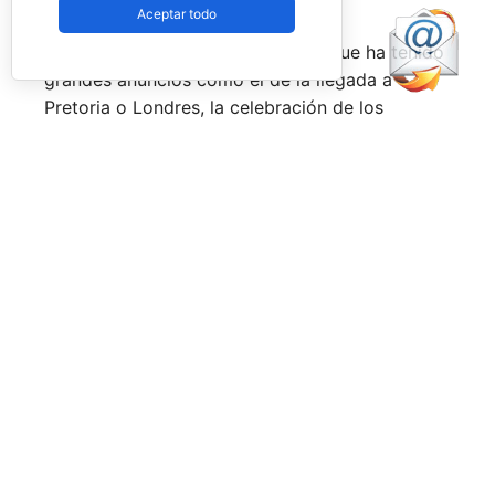
constantemente.
Aceptar todo
Una primera mitad de temporada que ha tenido
grandes anuncios como el de la llegada a
Pretoria o Londres, la celebración de los
Juegos Universitarios
o su presencia en los
Juegos Mediterráneos
y en los
Juegos
Sudamericanos,
y la llegada de aire fresco a la
Federación Española de Pádel,
que parece
estar dando pasos sobre seguro para volver a
ser fuerte a nivel internacional, reordenándose
internamente y consiguiendo una mayor y mejor
visibilidad de sus acciones, todo ello dirigido
por el nuevo presidente,
Don Javier Rodríguez
Piris.