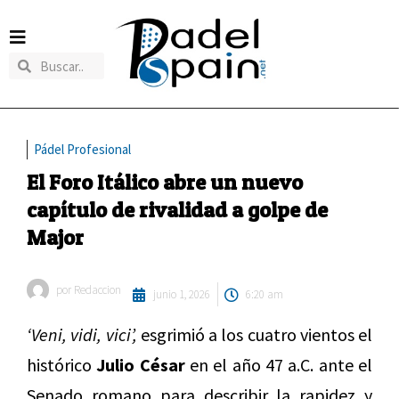
Pádel Profesional
El Foro Itálico abre un nuevo
capítulo de rivalidad a golpe de
Major
por
Redaccion
junio 1, 2026
6:20 am
‘Veni, vidi, vici’,
esgrimió a los cuatro vientos el
histórico
Julio César
en el año 47 a.C. ante el
Senado romano para describir la rapidez y