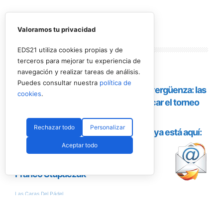
Valoramos tu privacidad
Lo más
leído
EDS21 utiliza cookies propias y de
terceros para mejorar tu experiencia de
navegación y realizar tareas de análisis.
Puedes consultar nuestra
política de
cookies
.
Rechazar todo
Personalizar
Aceptar todo