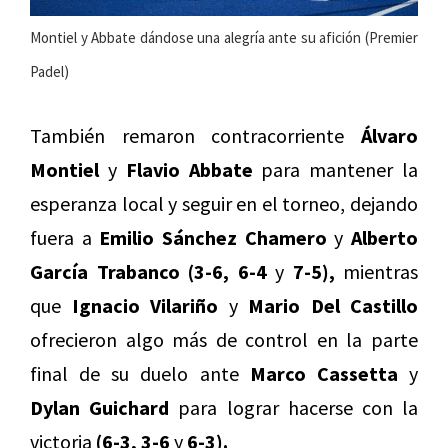
Montiel y Abbate dándose una alegría ante su afición (Premier
Padel)
También remaron contracorriente
Álvaro
Montiel
y
Flavio Abbate
para mantener la
esperanza local y seguir en el torneo, dejando
fuera a
Emilio Sánchez Chamero
y
Alberto
García Trabanco (3-6, 6-4
y
7-5),
mientras
que
Ignacio Vilariño
y
Mario Del Castillo
ofrecieron algo más de control en la parte
final de su duelo ante
Marco Cassetta
y
Dylan Guichard
para lograr hacerse con la
victoria
(6-3, 3-6
y
6-3).