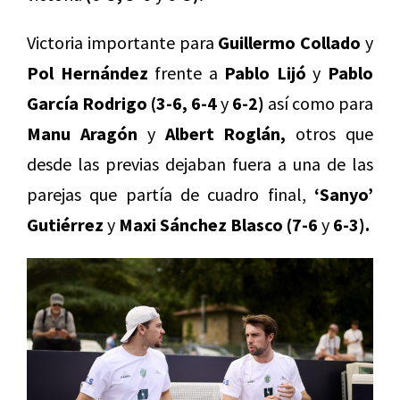
Victoria importante para
Guillermo Collado
y
Pol Hernández
frente a
Pablo Lijó
y
Pablo
García Rodrigo (3-6, 6-4
y
6-2)
así como para
Manu Aragón
y
Albert Roglán,
otros que
desde las previas dejaban fuera a una de las
parejas que partía de cuadro final,
‘Sanyo’
Gutiérrez
y
Maxi Sánchez Blasco (7-6
y
6-3).