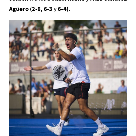
Agüero (2-6, 6-3
y
6-4).