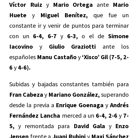
Víctor Ruiz
y
Mario Ortega
ante
Mario
Huete
y
Miguel Benítez,
que fue un
constante ir y venir de puntos para terminar
con un
6-4, 6-7
y
6-3,
o el de
Simone
Iacovino
y
Giulio Graziotti
ante los
españoles
Manu Castaño
y
‘Xisco’ Gil (7-5, 2-
6
y
4-6).
Subidas y bajadas constantes también para
Fran Cabeza
y
Mariano González,
superando
desde la previa a
Enrique Goenaga
y
Andrés
Fernández Lancha
merced a un
6-4, 2-6
y
7-
5,
y remontada para
David Gala
y
Enzo
Jensen
frente a
Juani Rubini
y
Maxi Sánchez