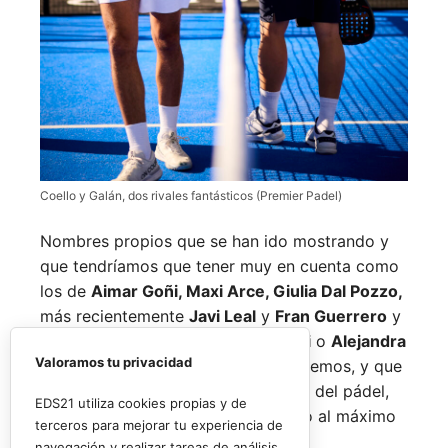
Coello y Galán, dos rivales fantásticos (Premier Padel)
Nombres propios que se han ido mostrando y
que tendríamos que tener muy en cuenta como
los de
Aimar Goñi, Maxi Arce, Giulia Dal Pozzo,
más recientemente
Javi Leal
y
Fran Guerrero
y
otros como los de
Miguel Lamperti
o
Alejandra
Valoramos tu privacidad
Salazar,
a los que siempre recordaremos, y que
están en su etapa más «disfrutona» del pádel,
EDS21 utiliza cookies propias y de
pensando más en vivir cada partido al máximo
terceros para mejorar tu experiencia de
que en los puntos o los títulos.
navegación y realizar tareas de análisis.