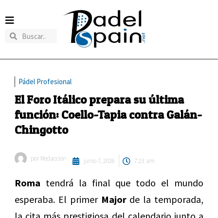
Pádel Profesional
El Foro Itálico prepara su última
función: Coello-Tapia contra Galán-
Chingotto
por
Redaccion
junio 7, 2026
7:23 am
Roma
tendrá la final que todo el mundo
esperaba. El primer
Major
de la temporada,
la cita más prestigiosa del calendario junto a