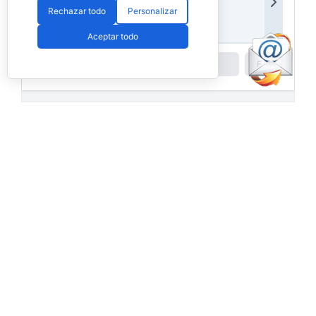
Rechazar todo
Personalizar
Aceptar todo
Powered by
Padel API
Facebook
PadelSpain
1 day ago
Energy Padel prepara una cita con
competición y fiesta por todo lo alto
www.padelspain.net