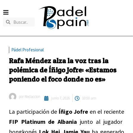
Pádel Profesional
Rafa Méndez alza la voz tras la
polémica de Íñigo Jofre: «Estamos
poniendo el foco donde no es»
por
Redaccion
junio 7, 2026
10:00 am
La participación de
Íñigo Jofre
en el reciente
FIP Platinum de Albania
junto al jugador
hongkonés
Lok Hei Jamie Yau
ha generado