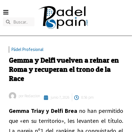
Pádel Profesional
Gemma y Delfi vuelven a reinar en
Roma y recuperan el trono de la
Race
por
Redaccion
junio 7, 2026
8:56 pm
Gemma Triay y Delfi Brea
no han permitido
que «en su territorio», les levanten el título.
La pareja nº1 del ranking ha conquistado el