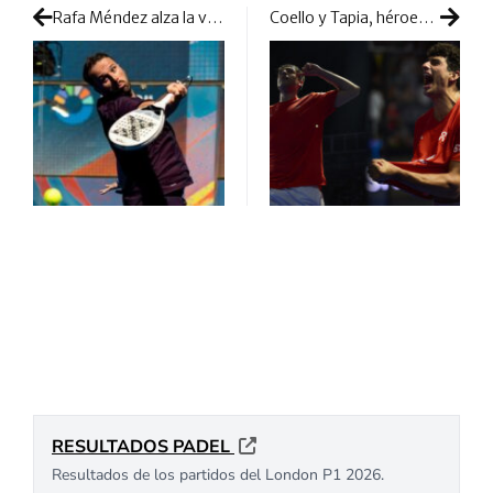
Rafa Méndez alza la voz tras la polémica de Íñigo Jofre: «Estamos poniendo el foco donde no es»
Coello y Tapia, héroes de enorme resistencia en el Foro Itálico