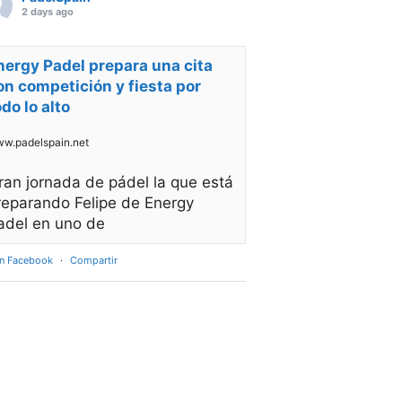
2 days ago
nergy Padel prepara una cita
on competición y fiesta por
odo lo alto
w.padelspain.net
ran jornada de pádel la que está
reparando Felipe de Energy
adel en uno de
en Facebook
·
Compartir