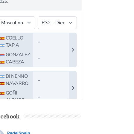
acebook
PadelSpain