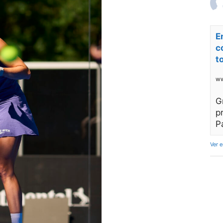
E
c
t
ww
G
p
P
Ver 