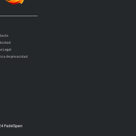
tacto
licidad
so Legal
itica de privacidad
24 PadelSpain