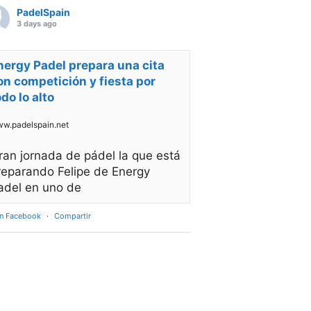
PadelSpain
3 days ago
nergy Padel prepara una cita
on competición y fiesta por
odo lo alto
w.padelspain.net
ran jornada de pádel la que está
reparando Felipe de Energy
adel en uno de
en Facebook
·
Compartir