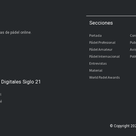
Secciones
as de pádel online.
Portada
Con
Pádel Profesional
Pub
Pádel Amateur
Avi
Pádel Internacional
Pol
Entrevistas
Material
World Padel Awards
Digitales Siglo 21
l
bé
© Copyright 20