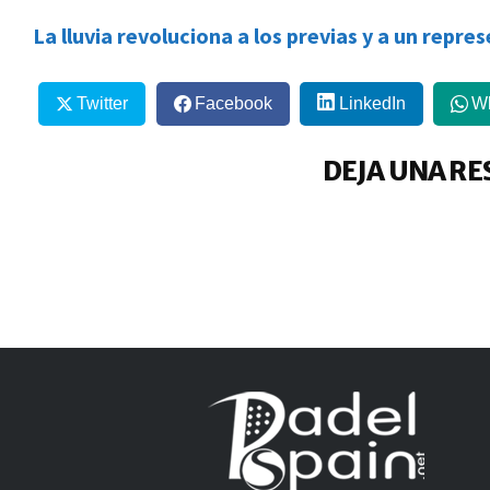
La lluvia revoluciona a los previas y a un repre
Twitter
Facebook
LinkedIn
W
DEJA UNA RE