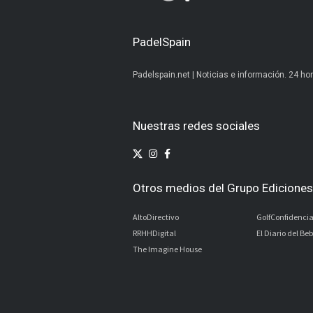
PadelSpain
Padelspain.net | Noticias e información. 24 hor
Nuestras redes sociales
Otros medios del Grupo Ediciones 
AltoDirectivo
GolfConfidencia
RRHHDigital
El Diario del Be
The Imagine House