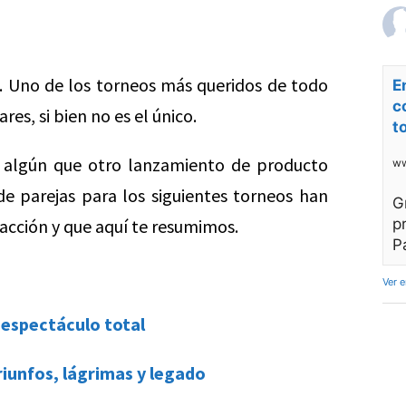
. Uno de los torneos más queridos de todo
E
c
es, si bien no es el único.
t
 algún que otro lanzamiento de producto
ww
e parejas para los siguientes torneos han
G
dacción y que aquí te resumimos.
p
P
Ver 
 espectáculo total
triunfos, lágrimas y legado