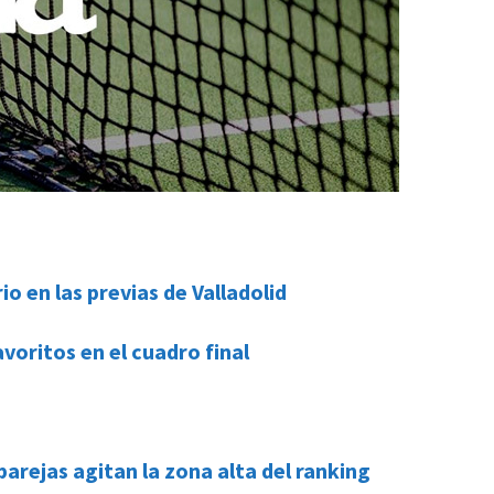
o en las previas de Valladolid
voritos en el cuadro final
arejas agitan la zona alta del ranking