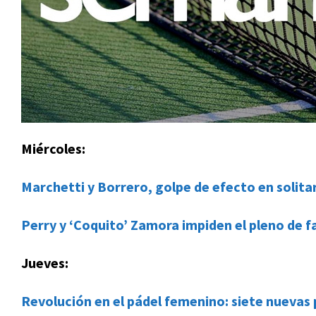
Miércoles:
Marchetti y Borrero, golpe de efecto en solitari
Perry y ‘Coquito’ Zamora impiden el pleno de fa
Jueves:
Revolución en el pádel femenino: siete nuevas p