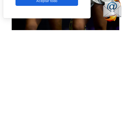
Aceptar todo
Eugenio y Fassio debutan con victoria ajustada (Premier Padel)
Victoria también muy buena para los intereses
de
Martina Fassio
y
Raquel Eugenio,
superando a
Lucía Sainz
y
Sofia Saiz
por
6-4
y
6-4.
El resto de partidos dejaron estos números:
Giorgia Marchetti – Lara Arruabarrena vs.
Lorena Rufo – Victoria Iglesias
(6-7 y 2-6)
Carolina Orsi – Patty Llaguno vs.
Marta Barrera
– Jana Montes
(1-6 y 0-6)