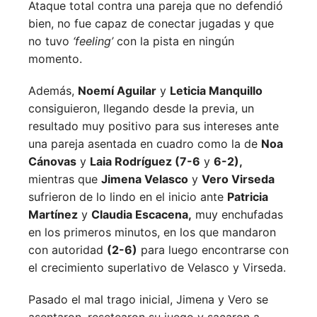
Ataque total contra una pareja que no defendió
bien, no fue capaz de conectar jugadas y que
no tuvo
‘feeling’
con la pista en ningún
momento.
Además,
Noemí Aguilar
y
Leticia Manquillo
consiguieron, llegando desde la previa, un
resultado muy positivo para sus intereses ante
una pareja asentada en cuadro como la de
Noa
Cánovas
y
Laia Rodríguez (7-6
y
6-2),
mientras que
Jimena Velasco
y
Vero Virseda
sufrieron de lo lindo en el inicio ante
Patricia
Martínez
y
Claudia Escacena,
muy enchufadas
en los primeros minutos, en los que mandaron
con autoridad
(2-6)
para luego encontrarse con
el crecimiento superlativo de Velasco y Virseda.
Pasado el mal trago inicial, Jimena y Vero se
asentaron, resetearon su juego y sacaron a