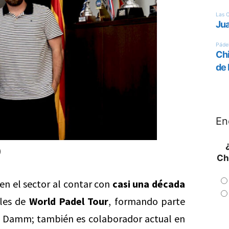
En
)
Ch
en el sector al contar con
casi una década
bles de
World Padel Tour
, formando parte
de Damm; también es c
olaborador actual en