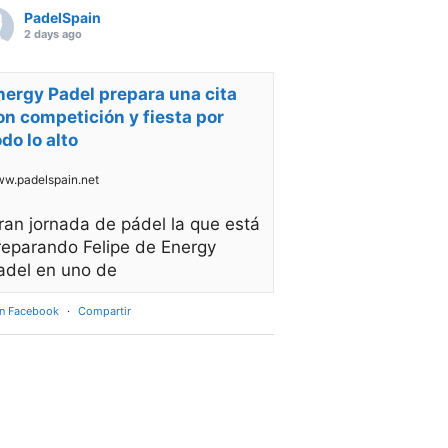
PadelSpain
2 days ago
nergy Padel prepara una cita
on competición y fiesta por
odo lo alto
w.padelspain.net
ran jornada de pádel la que está
reparando Felipe de Energy
adel en uno de
en Facebook
·
Compartir