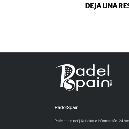
DEJA UNA RE
PadelSpain
Padelspain.net | Noticias e información. 24 hor