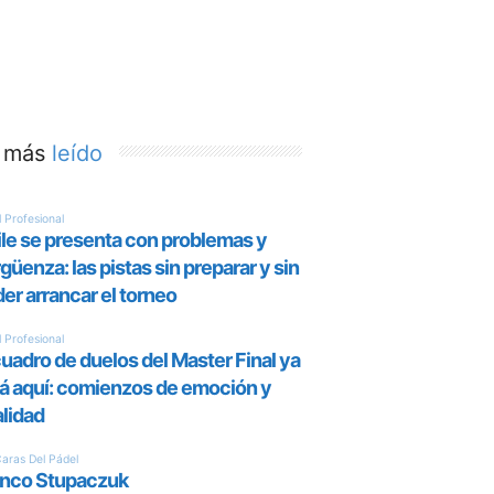
 más
leído