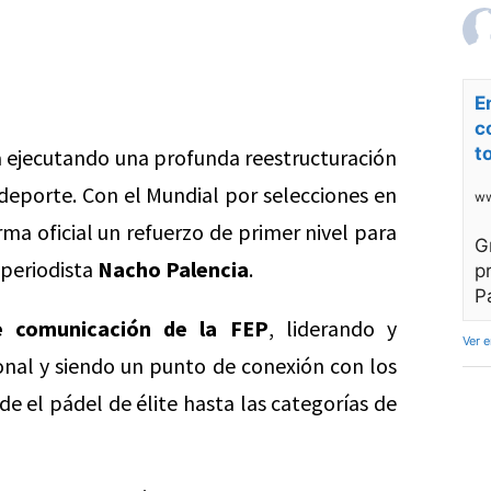
E
c
t
 ejecutando una profunda reestructuración
 deporte. Con el Mundial por selecciones en
ww
ma oficial un refuerzo de primer nivel para
G
 periodista
Nacho Palencia
.
p
P
e comunicación de la FEP
, liderando y
Ver 
ional y siendo un punto de conexión con los
e el pádel de élite hasta las categorías de