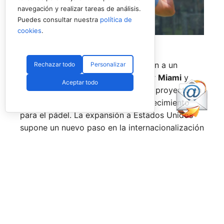
navegación y realizar tareas de análisis.
Puedes consultar nuestra
política de
cookies
.
Uno de los jugadores del torneo en USA (RNA)
La prueba de
Nueva York
pondrá fin a un
Rechazar todo
Personalizar
circuito que también ha pasado por
Miami
y
Aceptar todo
Texas
, consolidando el estreno del proyecto en
uno de los mercados con mayor crecimiento
para el pádel. La expansión a Estados Unidos
supone un nuevo paso en la internacionalización
del tour, que ya cuenta con presencia en países
como
España, Italia, Alemania, Polonia y Reino
Unido.
Desde la
Rafa Nadal Academy
valoran de forma
positiva la acogida de esta primera edición al
otro lado del Atlántico. El circuito ha reunido a