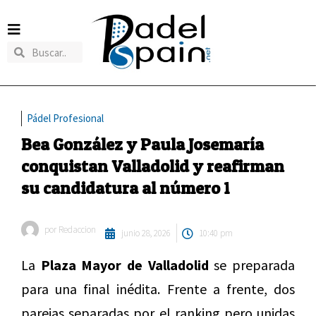
Pádel Profesional
Bea González y Paula Josemaría
conquistan Valladolid y reafirman
su candidatura al número 1
por
Redaccion
junio 28, 2026
10:40 pm
La
Plaza Mayor de Valladolid
se preparada
para una final inédita. Frente a frente, dos
parejas separadas por el ranking pero unidas