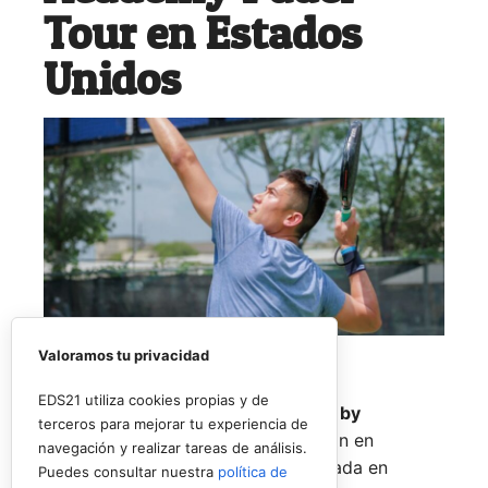
Tour en Estados
Unidos
Valoramos tu privacidad
EDS21 utiliza cookies propias y de
El
Rafa Nadal Academy Padel Tour by
terceros para mejorar tu experiencia de
Playtomic
cerrará su primera edición en
navegación y realizar tareas de análisis.
Estados Unidos con una última parada en
Puedes consultar nuestra
política de