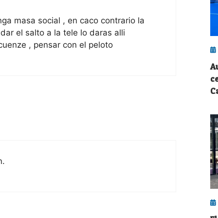
ga masa social , en caco contrario la
r el salto a la tele lo daras alli
cuenze , pensar con el peloto
A
c
C
n.