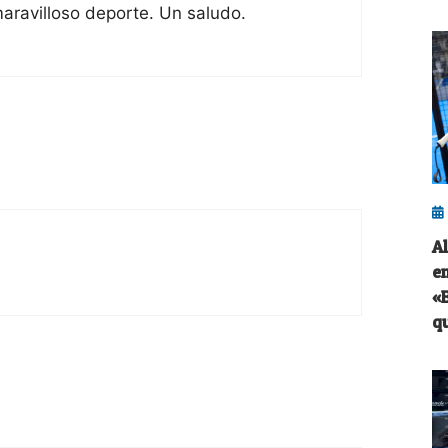
aravilloso deporte. Un saludo.
A
e
«
q