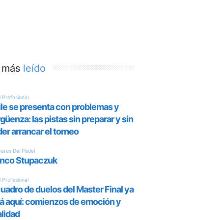
 más
leído