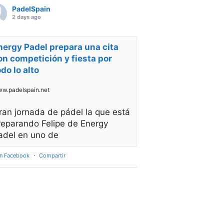
PadelSpain
2 days ago
nergy Padel prepara una cita
on competición y fiesta por
odo lo alto
w.padelspain.net
ran jornada de pádel la que está
reparando Felipe de Energy
adel en uno de
en Facebook
·
Compartir