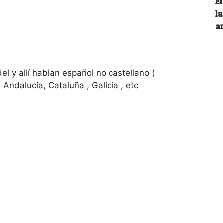
E
l
ar
l y allí hablan español no castellano (
 Andalucía, Cataluña , Galicia , etc