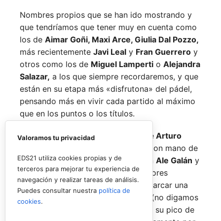
Nombres propios que se han ido mostrando y
que tendríamos que tener muy en cuenta como
los de
Aimar Goñi, Maxi Arce, Giulia Dal Pozzo,
más recientemente
Javi Leal
y
Fran Guerrero
y
otros como los de
Miguel Lamperti
o
Alejandra
Salazar,
a los que siempre recordaremos, y que
están en su etapa más «disfrutona» del pádel,
pensando más en vivir cada partido al máximo
que en los puntos o los títulos.
No por ello hemos de olvidarnos de
Arturo
Valoramos tu privacidad
Coello
y
Agustín Tapia,
que rigen con mano de
EDS21 utiliza cookies propias y de
hierro el circuito pero que tienen en
Ale Galán
y
terceros para mejorar tu experiencia de
en
Fede Chingotto
a dos competidores
navegación y realizar tareas de análisis.
sublimes. Dos parejas llamadas a marcar una
Puedes consultar nuestra
política de
época por lo difícil que es jugarles (no digamos
cookies
.
ya ganarles) y que cuando están en su pico de