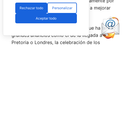
forma, son una delicia y que, precisamente por
esa rivalidad que tienen, se obligan a mejorar
Rechazar todo
Personalizar
constantemente.
Aceptar todo
Una primera mitad de temporada que ha tenido
grandes anuncios como el de la llegada a
Pretoria o Londres, la celebración de los
Juegos Universitarios
o su presencia en los
Juegos Mediterráneos
y en los
Juegos
Sudamericanos,
y la llegada de aire fresco a la
Federación Española de Pádel,
que parece
estar dando pasos sobre seguro para volver a
ser fuerte a nivel internacional, reordenándose
internamente y consiguiendo una mayor y mejor
visibilidad de sus acciones, todo ello dirigido
por el nuevo presidente,
Don Javier Rodríguez
Piris.