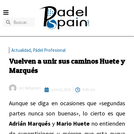
Actualidad
,
Pádel Profesional
Vuelven a unir sus caminos Huete y
Marqués
por
Redaccion
junio 8, 2024
9:45 am
Aunque se diga en ocasiones que »segundas
partes nunca son buenas», lo cierto es que
Adrián Marqués
y
Mario Huete
no entienden
de supersticiones y quieren que esta nueva