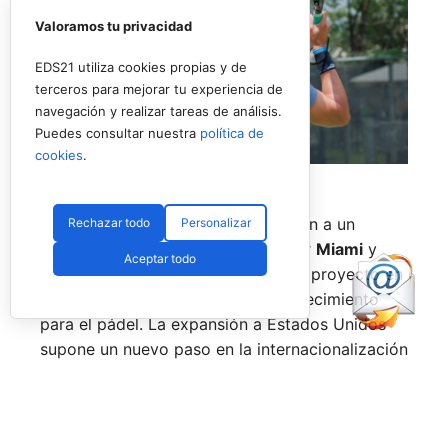
Valoramos tu privacidad
EDS21 utiliza cookies propias y de
terceros para mejorar tu experiencia de
navegación y realizar tareas de análisis.
Puedes consultar nuestra
política de
cookies
.
Uno de los jugadores del torneo en USA (RNA)
La prueba de
Nueva York
pondrá fin a un
Rechazar todo
Personalizar
circuito que también ha pasado por
Miami
y
Aceptar todo
Texas
, consolidando el estreno del proyecto en
uno de los mercados con mayor crecimiento
para el pádel. La expansión a Estados Unidos
supone un nuevo paso en la internacionalización
del tour, que ya cuenta con presencia en países
como
España, Italia, Alemania, Polonia y Reino
Unido.