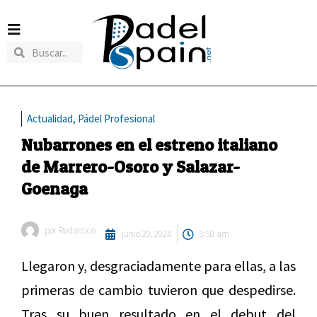
Actualidad
,
Pádel Profesional
Nubarrones en el estreno italiano
de Marrero-Osoro y Salazar-
Goenaga
por
Redaccion
junio 20, 2024
8:50 am
Llegaron y, desgraciadamente para ellas, a las
primeras de cambio tuvieron que despedirse.
Tras su buen resultado en el debut del