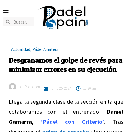
Actualidad
,
Pádel Amateur
Desgranamos el golpe de revés para
minimizar errores en su ejecución
por
Redaccion
junio 25, 2024
10:30 am
Llega la segunda clase de la sección en la que
colaboramos con el entrenador
Daniel
Gamarra,
‘Pádel con Criterio’
. Tras
desgranar el
golpe de derecha
ahora vamos