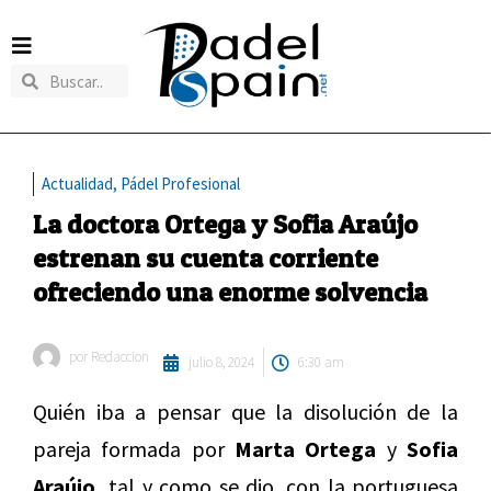
Actualidad
,
Pádel Profesional
La doctora Ortega y Sofia Araújo
estrenan su cuenta corriente
ofreciendo una enorme solvencia
por
Redaccion
julio 8, 2024
6:30 am
Quién iba a pensar que la disolución de la
pareja formada por
Marta Ortega
y
Sofia
Araújo,
tal y como se dio, con la portuguesa