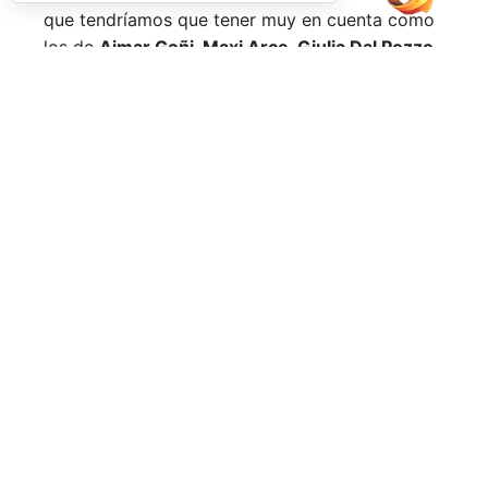
que tendríamos que tener muy en cuenta como
los de
Aimar Goñi, Maxi Arce, Giulia Dal Pozzo,
más recientemente
Javi Leal
y
Fran Guerrero
y
otros como los de
Miguel Lamperti
o
Alejandra
Salazar,
a los que siempre recordaremos, y que
están en su etapa más «disfrutona» del pádel,
pensando más en vivir cada partido al máximo
que en los puntos o los títulos.
No por ello hemos de olvidarnos de
Arturo
Coello
y
Agustín Tapia,
que rigen con mano de
hierro el circuito pero que tienen en
Ale Galán
y
en
Fede Chingotto
a dos competidores
sublimes. Dos parejas llamadas a marcar una
época por lo difícil que es jugarles (no digamos
ya ganarles) y que cuando están en su pico de
forma, son una delicia y que, precisamente por
esa rivalidad que tienen, se obligan a mejorar