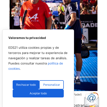
Valoramos tu privacidad
EDS21 utiliza cookies propias y de
terceros para mejorar tu experiencia de
navegación y realizar tareas de análisis.
Puedes consultar nuestra
política de
cookies
.
Rechazar todo
Personalizar
Aceptar todo
Coello y Galán, dos rivales fantásticos (Premier Padel)
Nombres propios que se han ido mostrando y